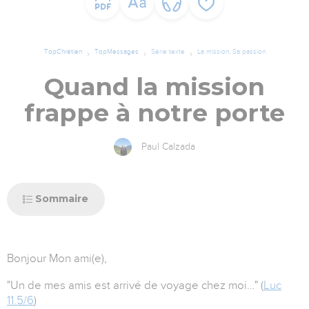
TopChrétien
TopMessages
Série texte
La mission, Sa passion
Quand la mission
frappe à notre porte
Paul Calzada
Sommaire
Bonjour
Mon ami(e),
"Un de mes amis est arrivé de voyage chez moi…" (
Luc
11.5/6
)