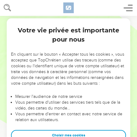
Votre vie privée est importante
pour nous
NE MANQUEZ PAS L’ÉVÉNEMENT
En cliquant sur le bouton « Accepter tous les cookies », vous
DE L’ANNÉE !
acceptez que TopChrétien utilise des traceurs (comme des
cookies ou l'identifiant unique de votre compte utilisateur) et
ET SI LEURS ERREURS POUVAIENT VOUS ÉVITER LES
traite vos données à caractère personnel (comme vos
VOTRES ?
données de navigation et les informations renseignées dans
votre compte utilisateur) dans les buts suivants :
On admire souvent les leaders pour leurs réussites, leur impact,
leur foi ou leur vision. Mais on voit moins les doutes, les erreurs
Mesurer l'audience de notre service
Vous permettre d'utiliser des services tiers tels que de la
et les saisons difficiles qu'ils ont traversés, alors même que ce
vidéo, des cartes du monde…
sont elles qui les ont façonnés.
Vous permettre d'entrer en contact avec notre service de
relation aux utilisateurs.
Dans cette conférence, leaders, entrepreneurs, et responsables
reviennent sur les erreurs marquantes de leur parcours et les
clés pour avancer avec plus de sagesse afin que leurs erreurs
Choisir mes cookies