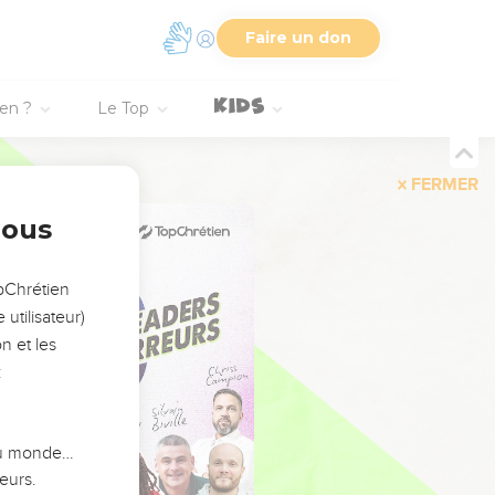
Faire un don
ien ?
Le Top
FERMER
nous
opChrétien
utilisateur)
n et les
:
 du monde…
eurs.