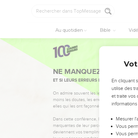
Au quotidien
Bible
Vid
Vot
NE MANQUEZ PAS L’ÉVÉ
ET SI LEURS ERREURS POUVAIENT VOUS 
En cliquant 
utilise des 
On admire souvent les leaders pour leurs réussi
et traite vo
moins les doutes, les erreurs et les saisons di
informations
elles qui les ont façonnés.
Mesurer l'
Dans cette conférence, leaders, entrepreneur
marquantes de leur parcours et les clés pour
Vous perme
deviennent vos tremplins. Que vous guidiez 
Vous perme