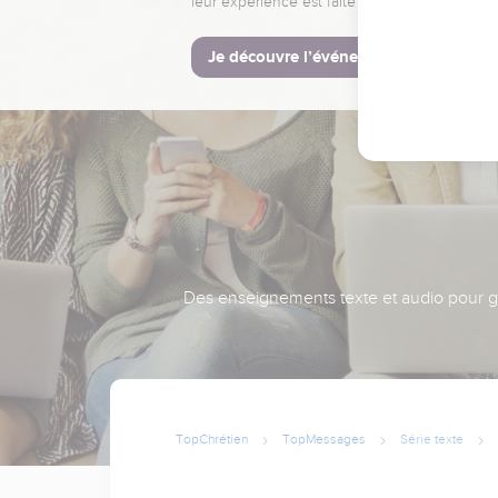
leur expérience est faite pour vous.
Je découvre l’événement
Des enseignements texte et audio pour gra
TopChrétien
TopMessages
Série texte