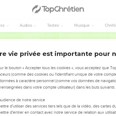
éos
Audios
Textes
Musique
Chrét
re vie privée est importante pour 
NEMENT DE L’ANNÉE !
ÉVITER LES VOTRES ?
sur le bouton « Accepter tous les cookies », vous acceptez que T
traceurs (comme des cookies ou l'identifiant unique de votre compte 
tes, leur impact, leur foi ou leur vision. Mais on voit
s données à caractère personnel (comme vos données de navigatio
fficiles qu'ils ont traversés, alors même que ce sont
 renseignées dans votre compte utilisateur) dans les buts suivants 
audience de notre service
s, et responsables reviennent sur les erreurs
 avancer avec plus de sagesse afin que leurs erreurs
ttre d'utiliser des services tiers tels que de la vidéo, des cartes
un ministère, une équipe, un groupe ou une famille,
ttre d'entrer en contact avec notre service de relation aux utilisat