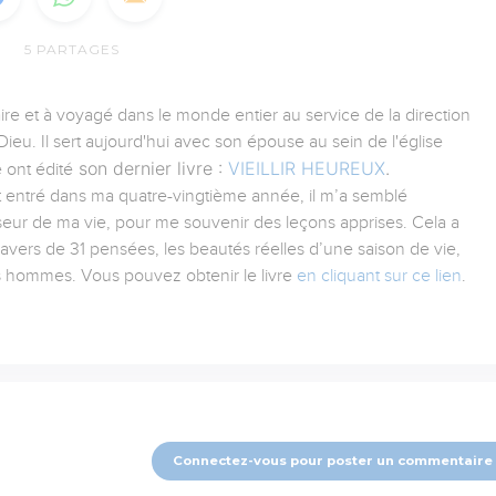
5
PARTAGES
aire et à voyagé dans le monde entier au service de la direction
ieu. Il sert aujourd'hui avec son épouse au sein de l'église
son dernier livre :
VIEILLIR HEUREUX
.
 ont édité
tant entré dans ma quatre-vingtième année, il m’a semblé
iseur de ma vie, pour me souvenir des leçons apprises. Cela a
ravers de 31 pensées, les beautés réelles d’une saison de vie,
es hommes. Vous pouvez obtenir le livre
en cliquant sur ce lien
.
Connectez-vous pour poster un commentaire