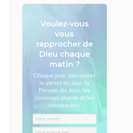
Voulez-vous
vous
rapprocher de
Dieu
chaque
matin ?
Chaque jour, découvrez
le verset du jour, la
Pensée du Jour, les
contenus phares et les
nouveautés.