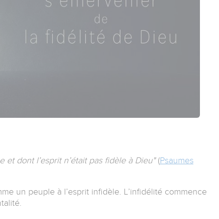
et dont l’esprit n’était pas fidèle à Dieu"
(
Psaumes
me un peuple à l’esprit infidèle. L’infidélité commence
alité.