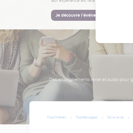
leur expérience est faite pour vous.
Je découvre l’événement
Des enseignements texte et audio pour gra
TopChrétien
TopMessages
Série texte