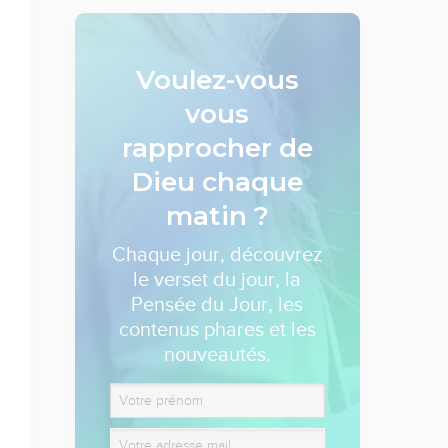
Voulez-vous
vous
rapprocher de
Dieu
chaque
matin ?
Chaque jour, découvrez
le verset du jour, la
Pensée du Jour, les
contenus phares et les
nouveautés.