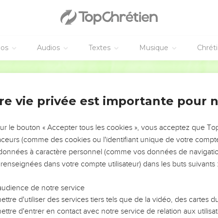
éos
Audios
Textes
Musique
Chrét
re vie privée est importante pour 
NEMENT DE L’ANNÉE !
ÉVITER LES VOTRES ?
sur le bouton « Accepter tous les cookies », vous acceptez que T
traceurs (comme des cookies ou l'identifiant unique de votre compte 
tes, leur impact, leur foi ou leur vision. Mais on voit
s données à caractère personnel (comme vos données de navigatio
fficiles qu'ils ont traversés, alors même que ce sont
 renseignées dans votre compte utilisateur) dans les buts suivants 
audience de notre service
s, et responsables reviennent sur les erreurs
 avancer avec plus de sagesse afin que leurs erreurs
ttre d'utiliser des services tiers tels que de la vidéo, des cartes
un ministère, une équipe, un groupe ou une famille,
ttre d'entrer en contact avec notre service de relation aux utilisat