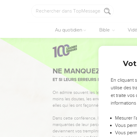
Au quotidien
Bible
Vid
Vot
NE MANQUEZ PAS L’ÉVÉ
ET SI LEURS ERREURS POUVAIENT VOUS 
En cliquant 
utilise des 
On admire souvent les leaders pour leurs réussi
et traite vo
moins les doutes, les erreurs et les saisons di
informations
elles qui les ont façonnés.
Mesurer l'
Dans cette conférence, leaders, entrepreneur
marquantes de leur parcours et les clés pour
Vous perme
deviennent vos tremplins. Que vous guidiez 
Vous perme