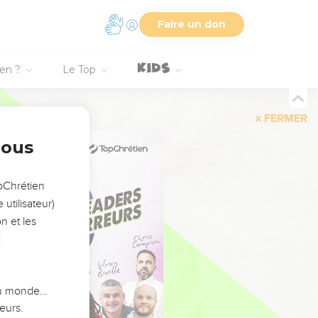
Faire un don
ien ?
Le Top
FERMER
nous
opChrétien
utilisateur)
n et les
:
 du monde…
eurs.