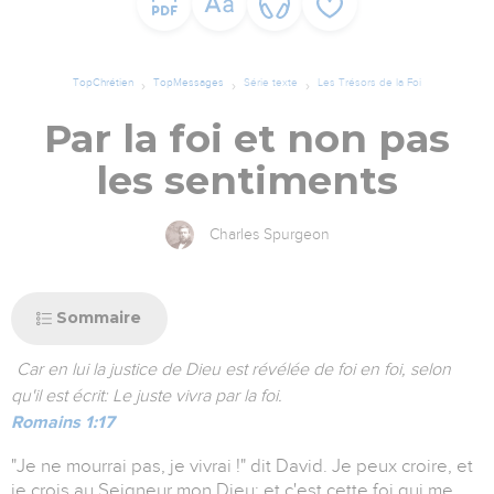
TopChrétien
TopMessages
Série texte
Les Trésors de la Foi
Par la foi et non pas
les sentiments
Charles Spurgeon
Sommaire
Car en lui la justice de Dieu est révélée de foi en foi, selon
qu'il est écrit: Le juste vivra par la foi.
Romains 1:17
"Je ne mourrai pas, je vivrai !" dit David. Je peux croire, et
je crois au Seigneur mon Dieu: et c'est cette foi qui me