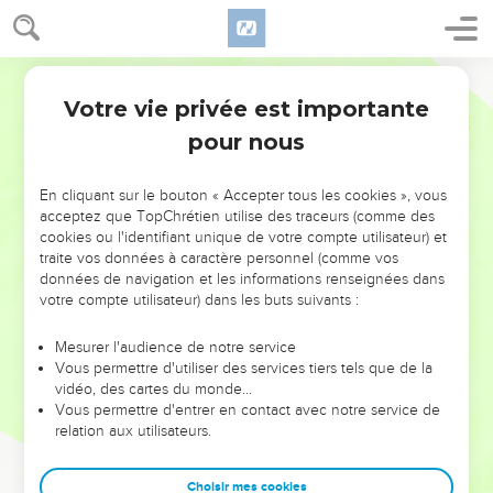
Votre vie privée est importante
pour nous
NE MANQUEZ PAS L’ÉVÉNEMENT
En cliquant sur le bouton « Accepter tous les cookies », vous
DE L’ANNÉE !
acceptez que TopChrétien utilise des traceurs (comme des
cookies ou l'identifiant unique de votre compte utilisateur) et
ET SI LEURS ERREURS POUVAIENT VOUS ÉVITER LES
traite vos données à caractère personnel (comme vos
VOTRES ?
données de navigation et les informations renseignées dans
votre compte utilisateur) dans les buts suivants :
On admire souvent les leaders pour leurs réussites, leur impact,
leur foi ou leur vision. Mais on voit moins les doutes, les erreurs
Mesurer l'audience de notre service
Vous permettre d'utiliser des services tiers tels que de la
et les saisons difficiles qu'ils ont traversés, alors même que ce
vidéo, des cartes du monde…
sont elles qui les ont façonnés.
Vous permettre d'entrer en contact avec notre service de
relation aux utilisateurs.
Dans cette conférence, leaders, entrepreneurs, et responsables
reviennent sur les erreurs marquantes de leur parcours et les
clés pour avancer avec plus de sagesse afin que leurs erreurs
Choisir mes cookies