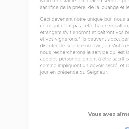
Notre constante occupation sera de pré
sacrifice de la prière, de la louange et
Ceci devenant notre unique but, nous ab
ceux qui n'ont pas cette haute vocation, "
étrangers s'y tiendront et paîtront vos b
et vos vignerons." Ils peuvent s'occupe
discuter de science ou d'art, ou s'intér
nous rechercherons le service qui est l
appelés personnellement à être sacrifi
comme impliquent un devoir sacré, et re
jour en présence du Seigneur.
Vous avez aimé