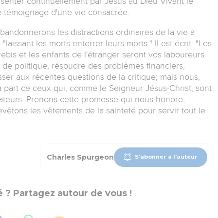
senter continuellement par Jésus au Dieu Vivant le
 le témoignage d'une vie consacrée.
andonnerons les distractions ordinaires de la vie à
laissant les morts enterrer leurs morts." Il est écrit: "Les
rebis et les enfants de l'étranger seront vos laboureurs
r de politique, résoudre des problèmes financiers,
esser aux récentes questions de la critique; mais nous,
a part ce ceux qui, comme le Seigneur Jésus-Christ, sont
cateurs. Prenons cette promesse qui nous honore,
vêtons les vêtements de la sainteté pour servir tout le
Charles Spurgeon
S'abonner à l'auteur
 ? Partagez autour de vous !