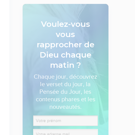
Voulez-vous
vous
rapprocher de
Dieu
chaque
matin ?
Chaque jour, découvrez
le verset du jour, la
Pensée du Jour, les
contenus phares et les
nouveautés.