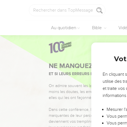
Au quotidien
Bible
Vid
Vot
NE MANQUEZ PAS L’ÉVÉ
ET SI LEURS ERREURS POUVAIENT VOUS 
En cliquant 
utilise des 
On admire souvent les leaders pour leurs réussi
et traite vo
moins les doutes, les erreurs et les saisons di
informations
elles qui les ont façonnés.
Mesurer l'
Dans cette conférence, leaders, entrepreneur
marquantes de leur parcours et les clés pour
Vous perme
deviennent vos tremplins. Que vous guidiez 
Vous perme