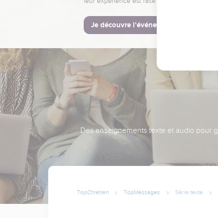
leur expérience est faite pour vous.
Je découvre l’événement
Des enseignements texte et audio pour gra
TopChrétien
TopMessages
Série texte