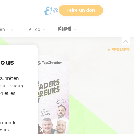
Faire un don
ien ?
Le Top
FERMER
nous
opChrétien
utilisateur)
n et les
:
 du monde…
eurs.