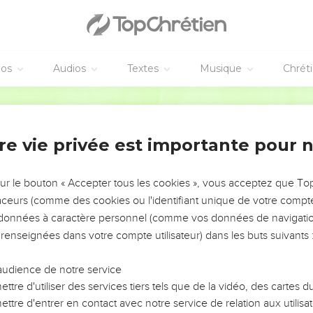
éos
Audios
Textes
Musique
Chrét
re vie privée est importante pour 
NEMENT DE L’ANNÉE !
ÉVITER LES VOTRES ?
sur le bouton « Accepter tous les cookies », vous acceptez que T
traceurs (comme des cookies ou l'identifiant unique de votre compte 
tes, leur impact, leur foi ou leur vision. Mais on voit
s données à caractère personnel (comme vos données de navigatio
fficiles qu'ils ont traversés, alors même que ce sont
 renseignées dans votre compte utilisateur) dans les buts suivants 
audience de notre service
s, et responsables reviennent sur les erreurs
 avancer avec plus de sagesse afin que leurs erreurs
ttre d'utiliser des services tiers tels que de la vidéo, des cartes
un ministère, une équipe, un groupe ou une famille,
ttre d'entrer en contact avec notre service de relation aux utilisat