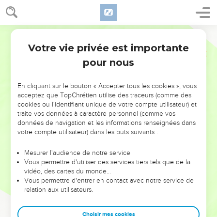
Votre vie privée est importante
pour nous
NE MANQUEZ PAS L’ÉVÉNEMENT
En cliquant sur le bouton « Accepter tous les cookies », vous
DE L’ANNÉE !
acceptez que TopChrétien utilise des traceurs (comme des
cookies ou l'identifiant unique de votre compte utilisateur) et
ET SI LEURS ERREURS POUVAIENT VOUS ÉVITER LES
traite vos données à caractère personnel (comme vos
VOTRES ?
données de navigation et les informations renseignées dans
votre compte utilisateur) dans les buts suivants :
On admire souvent les leaders pour leurs réussites, leur impact,
leur foi ou leur vision. Mais on voit moins les doutes, les erreurs
Mesurer l'audience de notre service
Vous permettre d'utiliser des services tiers tels que de la
et les saisons difficiles qu'ils ont traversés, alors même que ce
vidéo, des cartes du monde…
sont elles qui les ont façonnés.
Vous permettre d'entrer en contact avec notre service de
relation aux utilisateurs.
Dans cette conférence, leaders, entrepreneurs, et responsables
reviennent sur les erreurs marquantes de leur parcours et les
clés pour avancer avec plus de sagesse afin que leurs erreurs
Choisir mes cookies