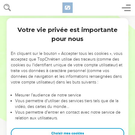
Votre vie privée est importante
pour nous
NE MANQUEZ PAS L’ÉVÉNEMENT
En cliquant sur le bouton « Accepter tous les cookies », vous
DE L’ANNÉE !
acceptez que TopChrétien utilise des traceurs (comme des
cookies ou l'identifiant unique de votre compte utilisateur) et
ET SI LEURS ERREURS POUVAIENT VOUS ÉVITER LES
traite vos données à caractère personnel (comme vos
VOTRES ?
données de navigation et les informations renseignées dans
votre compte utilisateur) dans les buts suivants :
On admire souvent les leaders pour leurs réussites, leur impact,
leur foi ou leur vision. Mais on voit moins les doutes, les erreurs
Mesurer l'audience de notre service
Vous permettre d'utiliser des services tiers tels que de la
et les saisons difficiles qu'ils ont traversés, alors même que ce
vidéo, des cartes du monde…
sont elles qui les ont façonnés.
Vous permettre d'entrer en contact avec notre service de
relation aux utilisateurs.
Dans cette conférence, leaders, entrepreneurs, et responsables
reviennent sur les erreurs marquantes de leur parcours et les
clés pour avancer avec plus de sagesse afin que leurs erreurs
Choisir mes cookies