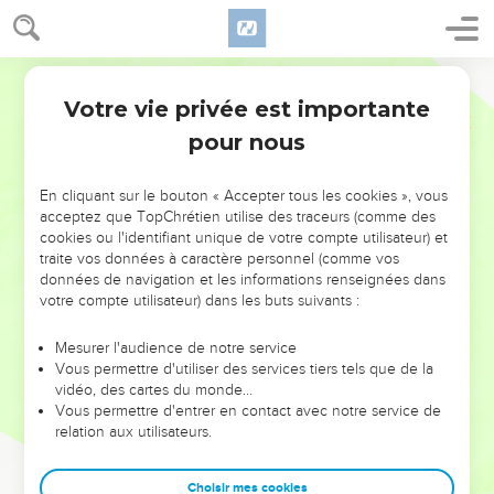
Votre vie privée est importante
pour nous
NE MANQUEZ PAS L’ÉVÉNEMENT
En cliquant sur le bouton « Accepter tous les cookies », vous
DE L’ANNÉE !
acceptez que TopChrétien utilise des traceurs (comme des
cookies ou l'identifiant unique de votre compte utilisateur) et
ET SI LEURS ERREURS POUVAIENT VOUS ÉVITER LES
traite vos données à caractère personnel (comme vos
VOTRES ?
données de navigation et les informations renseignées dans
votre compte utilisateur) dans les buts suivants :
On admire souvent les leaders pour leurs réussites, leur impact,
leur foi ou leur vision. Mais on voit moins les doutes, les erreurs
Mesurer l'audience de notre service
Vous permettre d'utiliser des services tiers tels que de la
et les saisons difficiles qu'ils ont traversés, alors même que ce
vidéo, des cartes du monde…
sont elles qui les ont façonnés.
Vous permettre d'entrer en contact avec notre service de
relation aux utilisateurs.
Dans cette conférence, leaders, entrepreneurs, et responsables
reviennent sur les erreurs marquantes de leur parcours et les
clés pour avancer avec plus de sagesse afin que leurs erreurs
Choisir mes cookies