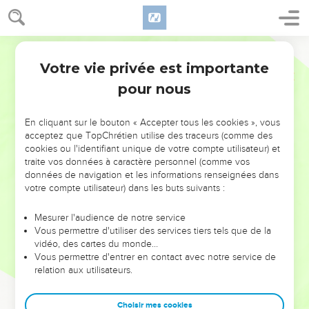
Votre vie privée est importante
pour nous
NE MANQUEZ PAS L’ÉVÉNEMENT
En cliquant sur le bouton « Accepter tous les cookies », vous
DE L’ANNÉE !
acceptez que TopChrétien utilise des traceurs (comme des
cookies ou l'identifiant unique de votre compte utilisateur) et
ET SI LEURS ERREURS POUVAIENT VOUS ÉVITER LES
traite vos données à caractère personnel (comme vos
VOTRES ?
données de navigation et les informations renseignées dans
votre compte utilisateur) dans les buts suivants :
On admire souvent les leaders pour leurs réussites, leur impact,
leur foi ou leur vision. Mais on voit moins les doutes, les erreurs
Mesurer l'audience de notre service
Vous permettre d'utiliser des services tiers tels que de la
et les saisons difficiles qu'ils ont traversés, alors même que ce
vidéo, des cartes du monde…
sont elles qui les ont façonnés.
Vous permettre d'entrer en contact avec notre service de
relation aux utilisateurs.
Dans cette conférence, leaders, entrepreneurs, et responsables
reviennent sur les erreurs marquantes de leur parcours et les
clés pour avancer avec plus de sagesse afin que leurs erreurs
Choisir mes cookies