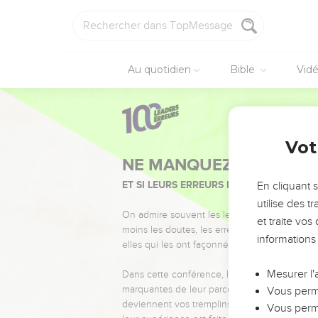
Au quotidien
Bible
Vid
Vot
NE MANQUEZ PAS L’ÉVÉ
ET SI LEURS ERREURS POUVAIENT VOUS 
En cliquant 
utilise des 
On admire souvent les leaders pour leurs réussi
et traite vo
moins les doutes, les erreurs et les saisons di
informations
elles qui les ont façonnés.
Mesurer l'
Dans cette conférence, leaders, entrepreneur
marquantes de leur parcours et les clés pour
Vous perme
deviennent vos tremplins. Que vous guidiez 
Vous perme