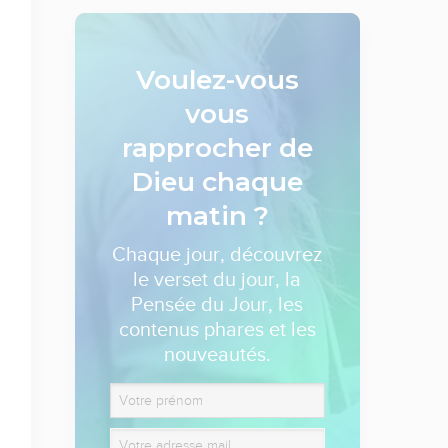
Voulez-vous
vous
rapprocher de
Dieu
chaque
matin ?
Chaque jour, découvrez
le verset du jour, la
Pensée du Jour, les
contenus phares et les
nouveautés.