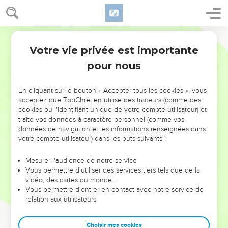
Votre vie privée est importante
pour nous
NE MANQUEZ PAS L’ÉVÉNEMENT
En cliquant sur le bouton « Accepter tous les cookies », vous
DE L’ANNÉE !
acceptez que TopChrétien utilise des traceurs (comme des
cookies ou l'identifiant unique de votre compte utilisateur) et
ET SI LEURS ERREURS POUVAIENT VOUS ÉVITER LES
traite vos données à caractère personnel (comme vos
VOTRES ?
données de navigation et les informations renseignées dans
votre compte utilisateur) dans les buts suivants :
On admire souvent les leaders pour leurs réussites, leur impact,
leur foi ou leur vision. Mais on voit moins les doutes, les erreurs
Mesurer l'audience de notre service
Vous permettre d'utiliser des services tiers tels que de la
et les saisons difficiles qu'ils ont traversés, alors même que ce
vidéo, des cartes du monde…
sont elles qui les ont façonnés.
Vous permettre d'entrer en contact avec notre service de
relation aux utilisateurs.
Dans cette conférence, leaders, entrepreneurs, et responsables
reviennent sur les erreurs marquantes de leur parcours et les
clés pour avancer avec plus de sagesse afin que leurs erreurs
Choisir mes cookies