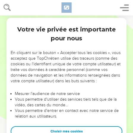
Votre vie privée est importante
pour nous
NE MANQUEZ PAS L’ÉVÉNEMENT
En cliquant sur le bouton « Accepter tous les cookies », vous
DE L’ANNÉE !
acceptez que TopChrétien utilise des traceurs (comme des
cookies ou l'identifiant unique de votre compte utilisateur) et
ET SI LEURS ERREURS POUVAIENT VOUS ÉVITER LES
traite vos données à caractère personnel (comme vos
VOTRES ?
données de navigation et les informations renseignées dans
votre compte utilisateur) dans les buts suivants :
On admire souvent les leaders pour leurs réussites, leur impact,
leur foi ou leur vision. Mais on voit moins les doutes, les erreurs
Mesurer l'audience de notre service
Vous permettre d'utiliser des services tiers tels que de la
et les saisons difficiles qu'ils ont traversés, alors même que ce
vidéo, des cartes du monde…
sont elles qui les ont façonnés.
Vous permettre d'entrer en contact avec notre service de
relation aux utilisateurs.
Dans cette conférence, leaders, entrepreneurs, et responsables
reviennent sur les erreurs marquantes de leur parcours et les
clés pour avancer avec plus de sagesse afin que leurs erreurs
Choisir mes cookies