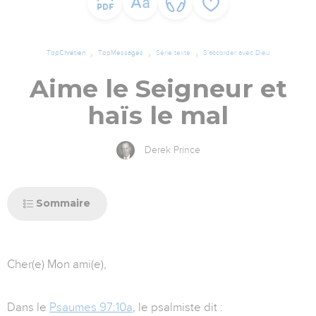
TopChrétien
TopMessages
Série texte
S'accorder avec Dieu
Aime le Seigneur et
haïs le mal
Derek Prince
Sommaire
Cher(e) Mon ami(e),
Dans le
Psaumes 97:10a
, le psalmiste dit :