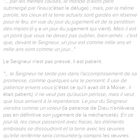
"… par les mêmes causes, le monde d'alors périt
submergé par l'eau
(c'était le déluge)
; mais, par la même
parole, les cieux et la terre actuels sont gardés en réserve
pour le feu, en vue du jour du jugement et de la perdition
des impies
(il y a un jour du jugement qui vient)
. Mais il est
un point que vous ne devez pas oublier, bien-aimés : c'est
que, devant le Seigneur, un jour est comme mille ans et
mille ans sont comme un jour…"
Le Seigneur n'est pas pressé, il est patient.
"… le Seigneur ne tarde pas dans l'accomplissement de sa
promesse, comme quelques-uns le pensent. Il use de
patience envers vous
(c'était ce qu'il avait dit à Moïse ; il
était patient
), il ne veut pas qu'aucun périsse, mais il veut
que tous arrivent à la repentance. Le jour du Seigneur
viendra comme un voleur
(la patience de Dieu n'enlèvera
pas en définitive son jugement de la méchanceté
). En ce
jour-là, les cieux passeront avec fracas, les éléments
embrasés se dissoudront et la terre avec les œuvres
qu'elle renferme sera consumée
(y compris les œuvres