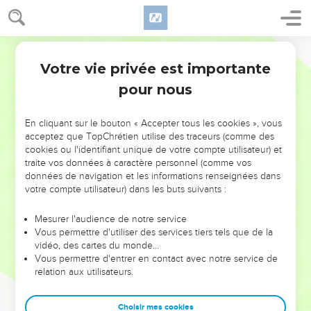
Votre vie privée est importante
pour nous
NE MANQUEZ PAS L’ÉVÉNEMENT
En cliquant sur le bouton « Accepter tous les cookies », vous
DE L’ANNÉE !
acceptez que TopChrétien utilise des traceurs (comme des
cookies ou l'identifiant unique de votre compte utilisateur) et
ET SI LEURS ERREURS POUVAIENT VOUS ÉVITER LES
traite vos données à caractère personnel (comme vos
VOTRES ?
données de navigation et les informations renseignées dans
votre compte utilisateur) dans les buts suivants :
On admire souvent les leaders pour leurs réussites, leur impact,
leur foi ou leur vision. Mais on voit moins les doutes, les erreurs
Mesurer l'audience de notre service
Vous permettre d'utiliser des services tiers tels que de la
et les saisons difficiles qu'ils ont traversés, alors même que ce
vidéo, des cartes du monde…
sont elles qui les ont façonnés.
Vous permettre d'entrer en contact avec notre service de
relation aux utilisateurs.
Dans cette conférence, leaders, entrepreneurs, et responsables
reviennent sur les erreurs marquantes de leur parcours et les
clés pour avancer avec plus de sagesse afin que leurs erreurs
Choisir mes cookies