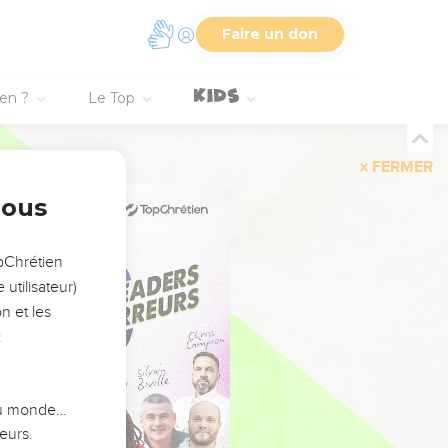
Faire un don
ien ?
Le Top
FERMER
nous
opChrétien
utilisateur)
n et les
:
 du monde…
eurs.