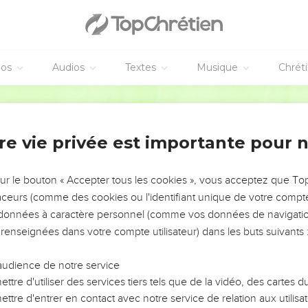
éos
Audios
Textes
Musique
Chrét
re vie privée est importante pour 
NEMENT DE L’ANNÉE !
ÉVITER LES VOTRES ?
sur le bouton « Accepter tous les cookies », vous acceptez que T
traceurs (comme des cookies ou l'identifiant unique de votre compte 
tes, leur impact, leur foi ou leur vision. Mais on voit
s données à caractère personnel (comme vos données de navigatio
fficiles qu'ils ont traversés, alors même que ce sont
 renseignées dans votre compte utilisateur) dans les buts suivants 
audience de notre service
s, et responsables reviennent sur les erreurs
 avancer avec plus de sagesse afin que leurs erreurs
ttre d'utiliser des services tiers tels que de la vidéo, des cartes
un ministère, une équipe, un groupe ou une famille,
ttre d'entrer en contact avec notre service de relation aux utilisat