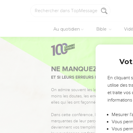
Au quotidien
Bible
Vid
Vot
NE MANQUEZ PAS L’ÉVÉ
ET SI LEURS ERREURS POUVAIENT VOUS 
En cliquant 
utilise des 
On admire souvent les leaders pour leurs réussi
et traite vo
moins les doutes, les erreurs et les saisons di
informations
elles qui les ont façonnés.
Mesurer l'
Dans cette conférence, leaders, entrepreneur
marquantes de leur parcours et les clés pour
Vous perme
deviennent vos tremplins. Que vous guidiez 
Vous perme