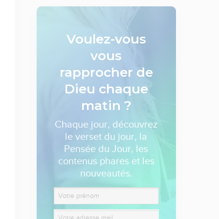
Voulez-vous
vous
rapprocher de
Dieu
chaque
matin ?
Chaque jour, découvrez
le verset du jour, la
Pensée du Jour, les
contenus phares et les
nouveautés.