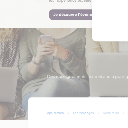
leur expérience est faite pour vous.
Je découvre l’événement
Des enseignements texte et audio pour gra
TopChrétien
TopMessages
Série texte