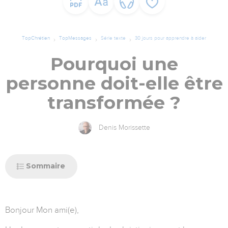
TopChrétien
TopMessages
Série texte
30 jours pour apprendre à aider
Pourquoi une
personne doit-elle être
transformée ?
Denis Morissette
Sommaire
Bonjour Mon ami(e),