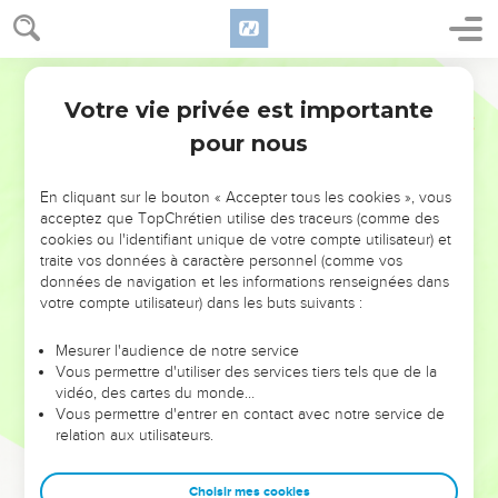
Votre vie privée est importante
pour nous
NE MANQUEZ PAS L’ÉVÉNEMENT
En cliquant sur le bouton « Accepter tous les cookies », vous
DE L’ANNÉE !
acceptez que TopChrétien utilise des traceurs (comme des
cookies ou l'identifiant unique de votre compte utilisateur) et
ET SI LEURS ERREURS POUVAIENT VOUS ÉVITER LES
traite vos données à caractère personnel (comme vos
VOTRES ?
données de navigation et les informations renseignées dans
votre compte utilisateur) dans les buts suivants :
On admire souvent les leaders pour leurs réussites, leur impact,
leur foi ou leur vision. Mais on voit moins les doutes, les erreurs
Mesurer l'audience de notre service
Vous permettre d'utiliser des services tiers tels que de la
et les saisons difficiles qu'ils ont traversés, alors même que ce
vidéo, des cartes du monde…
sont elles qui les ont façonnés.
Vous permettre d'entrer en contact avec notre service de
relation aux utilisateurs.
Dans cette conférence, leaders, entrepreneurs, et responsables
reviennent sur les erreurs marquantes de leur parcours et les
clés pour avancer avec plus de sagesse afin que leurs erreurs
Choisir mes cookies