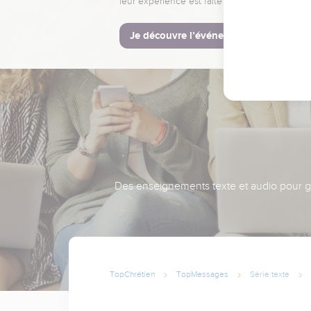
leur expérience est faite pour vous.
Je découvre l’événement
Des enseignements texte et audio pour gra
TopChrétien
TopMessages
Série texte