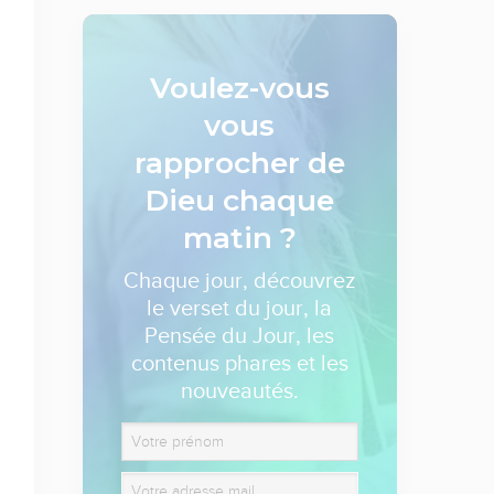
Voulez-vous
vous
rapprocher de
Dieu
chaque
matin ?
Chaque jour, découvrez
le verset du jour, la
Pensée du Jour, les
contenus phares et les
nouveautés.