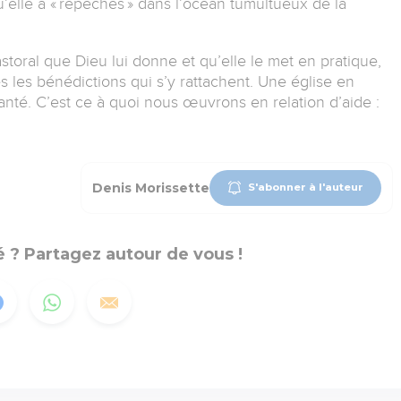
elle a « repêchés » dans l’océan tumultueux de la
toral que Dieu lui donne et qu’elle le met en pratique,
es les bénédictions qui s’y rattachent. Une église en
té. C’est ce à quoi nous œuvrons en relation d’aide :
Denis Morissette
S'abonner à l'auteur
 ? Partagez autour de vous !