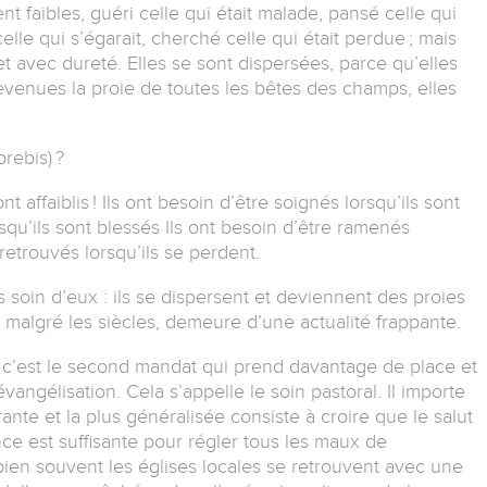
ent faibles, guéri celle qui était malade, pansé celle qui
lle qui s’égarait, cherché celle qui était perdue ; mais
 avec dureté. Elles se sont dispersées, parce qu’elles
devenues la proie de toutes les bêtes des champs, elles
rebis) ?
ont affaiblis ! Ils ont besoin d’être soignés lorsqu’ils sont
rsqu’ils sont blessés Ils ont besoin d’être ramenés
 retrouvés lorsqu’ils se perdent.
oin d’eux : ils se dispersent et deviennent des proies
 malgré les siècles, demeure d’une actualité frappante.
, c’est le second mandat qui prend davantage de place et
’évangélisation. Cela s’appelle le soin pastoral. Il importe
nte et la plus généralisée consiste à croire que le salut
ce est suffisante pour régler tous les maux de
t bien souvent les églises locales se retrouvent avec une