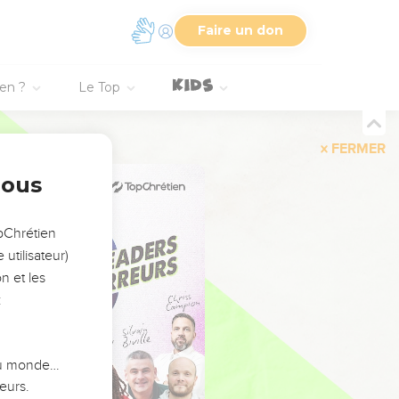
Faire un don
ien ?
Le Top
FERMER
nous
opChrétien
utilisateur)
n et les
:
 du monde…
eurs.