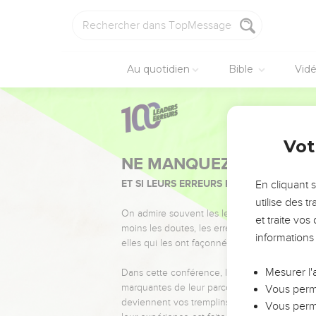
Au quotidien
Bible
Vid
Vot
NE MANQUEZ PAS L’ÉVÉ
ET SI LEURS ERREURS POUVAIENT VOUS 
En cliquant 
utilise des 
On admire souvent les leaders pour leurs réussi
et traite vo
moins les doutes, les erreurs et les saisons di
informations
elles qui les ont façonnés.
Mesurer l'
Dans cette conférence, leaders, entrepreneur
marquantes de leur parcours et les clés pour
Vous perme
deviennent vos tremplins. Que vous guidiez 
Vous perme