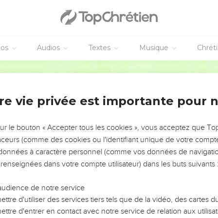
éos
Audios
Textes
Musique
Chrét
re vie privée est importante pour 
NEMENT DE L’ANNÉE !
ÉVITER LES VOTRES ?
sur le bouton « Accepter tous les cookies », vous acceptez que T
traceurs (comme des cookies ou l'identifiant unique de votre compte 
tes, leur impact, leur foi ou leur vision. Mais on voit
s données à caractère personnel (comme vos données de navigatio
fficiles qu'ils ont traversés, alors même que ce sont
 renseignées dans votre compte utilisateur) dans les buts suivants 
audience de notre service
s, et responsables reviennent sur les erreurs
 avancer avec plus de sagesse afin que leurs erreurs
ttre d'utiliser des services tiers tels que de la vidéo, des cartes
un ministère, une équipe, un groupe ou une famille,
ttre d'entrer en contact avec notre service de relation aux utilisat