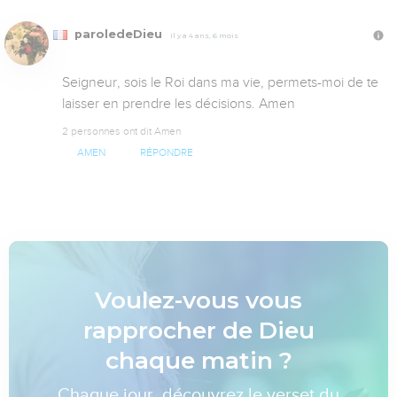
paroledeDieu
Il y a 4 ans, 6 mois
Seigneur, sois le Roi dans ma vie, permets-moi de te 
laisser en prendre les décisions. Amen
2 personnes ont dit Amen
AMEN
RÉPONDRE
Voulez-vous vous
rapprocher de Dieu
chaque matin ?
Chaque jour, découvrez le verset du