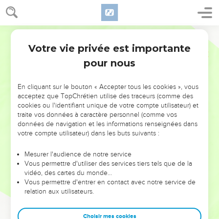
Votre vie privée est importante
pour nous
NE MANQUEZ PAS L’ÉVÉNEMENT
En cliquant sur le bouton « Accepter tous les cookies », vous
DE L’ANNÉE !
acceptez que TopChrétien utilise des traceurs (comme des
cookies ou l'identifiant unique de votre compte utilisateur) et
ET SI LEURS ERREURS POUVAIENT VOUS ÉVITER LES
traite vos données à caractère personnel (comme vos
VOTRES ?
données de navigation et les informations renseignées dans
votre compte utilisateur) dans les buts suivants :
On admire souvent les leaders pour leurs réussites, leur impact,
leur foi ou leur vision. Mais on voit moins les doutes, les erreurs
Mesurer l'audience de notre service
Vous permettre d'utiliser des services tiers tels que de la
et les saisons difficiles qu'ils ont traversés, alors même que ce
vidéo, des cartes du monde…
sont elles qui les ont façonnés.
Vous permettre d'entrer en contact avec notre service de
relation aux utilisateurs.
Dans cette conférence, leaders, entrepreneurs, et responsables
reviennent sur les erreurs marquantes de leur parcours et les
clés pour avancer avec plus de sagesse afin que leurs erreurs
Choisir mes cookies