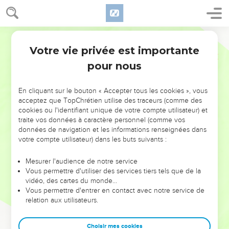
Votre vie privée est importante
pour nous
NE MANQUEZ PAS L’ÉVÉNEMENT
En cliquant sur le bouton « Accepter tous les cookies », vous
DE L’ANNÉE !
acceptez que TopChrétien utilise des traceurs (comme des
cookies ou l'identifiant unique de votre compte utilisateur) et
ET SI LEURS ERREURS POUVAIENT VOUS ÉVITER LES
traite vos données à caractère personnel (comme vos
VOTRES ?
données de navigation et les informations renseignées dans
votre compte utilisateur) dans les buts suivants :
On admire souvent les leaders pour leurs réussites, leur impact,
leur foi ou leur vision. Mais on voit moins les doutes, les erreurs
Mesurer l'audience de notre service
Vous permettre d'utiliser des services tiers tels que de la
et les saisons difficiles qu'ils ont traversés, alors même que ce
vidéo, des cartes du monde…
sont elles qui les ont façonnés.
Vous permettre d'entrer en contact avec notre service de
relation aux utilisateurs.
Dans cette conférence, leaders, entrepreneurs, et responsables
reviennent sur les erreurs marquantes de leur parcours et les
clés pour avancer avec plus de sagesse afin que leurs erreurs
Choisir mes cookies