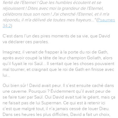
fierté de l'Eternel ! Que les humbles écoutent et se
réjouissent ! Dites avec moi la grandeur de l'Eternel,
célébrons tous son nom ! J'ai cherché l'Eternel, et il m'a
répondu, il m'a délivré de toutes mes frayeurs..."
(
Psaumes
34:2
)
C’est dans l’un des pires moments de sa vie, que David
va déclarer ces paroles.
Imaginez, il venait de frapper à la porte du roi de Gath,
après avoir coupé la tête de leur champion Goliath, alors
qu’il fuyait le roi Saül... Il sentait que les choses pouvaient
mal tourner, et craignait que le roi de Gath en finisse avec
lui…
Oui bien sûr ! David avait peur. Il s’est ensuite caché dans
une caverne. Pourquoi ? Évidemment qu’il avait peur de
se faire tuer par Saül. Oui David avait tué le géant, mais ça
ne faisait pas de lui Superman. Ce qui est à retenir ici
c’est que malgré tout, il n’a jamais cessé de louer Dieu.
Dans ses heures les plus difficiles, David a fait un choix,