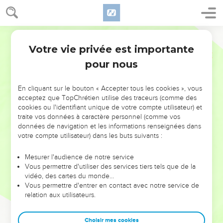
Votre vie privée est importante
pour nous
NE MANQUEZ PAS L’ÉVÉNEMENT
En cliquant sur le bouton « Accepter tous les cookies », vous
DE L’ANNÉE !
acceptez que TopChrétien utilise des traceurs (comme des
cookies ou l'identifiant unique de votre compte utilisateur) et
ET SI LEURS ERREURS POUVAIENT VOUS ÉVITER LES
traite vos données à caractère personnel (comme vos
VOTRES ?
données de navigation et les informations renseignées dans
votre compte utilisateur) dans les buts suivants :
On admire souvent les leaders pour leurs réussites, leur impact,
leur foi ou leur vision. Mais on voit moins les doutes, les erreurs
Mesurer l'audience de notre service
Vous permettre d'utiliser des services tiers tels que de la
et les saisons difficiles qu'ils ont traversés, alors même que ce
vidéo, des cartes du monde…
sont elles qui les ont façonnés.
Vous permettre d'entrer en contact avec notre service de
relation aux utilisateurs.
Dans cette conférence, leaders, entrepreneurs, et responsables
reviennent sur les erreurs marquantes de leur parcours et les
clés pour avancer avec plus de sagesse afin que leurs erreurs
Choisir mes cookies