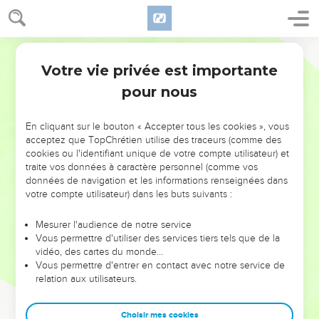
Votre vie privée est importante
pour nous
NE MANQUEZ PAS L’ÉVÉNEMENT
En cliquant sur le bouton « Accepter tous les cookies », vous
DE L’ANNÉE !
acceptez que TopChrétien utilise des traceurs (comme des
cookies ou l'identifiant unique de votre compte utilisateur) et
ET SI LEURS ERREURS POUVAIENT VOUS ÉVITER LES
traite vos données à caractère personnel (comme vos
VOTRES ?
données de navigation et les informations renseignées dans
votre compte utilisateur) dans les buts suivants :
On admire souvent les leaders pour leurs réussites, leur impact,
leur foi ou leur vision. Mais on voit moins les doutes, les erreurs
Mesurer l'audience de notre service
Vous permettre d'utiliser des services tiers tels que de la
et les saisons difficiles qu'ils ont traversés, alors même que ce
vidéo, des cartes du monde…
sont elles qui les ont façonnés.
Vous permettre d'entrer en contact avec notre service de
relation aux utilisateurs.
Dans cette conférence, leaders, entrepreneurs, et responsables
reviennent sur les erreurs marquantes de leur parcours et les
clés pour avancer avec plus de sagesse afin que leurs erreurs
Choisir mes cookies