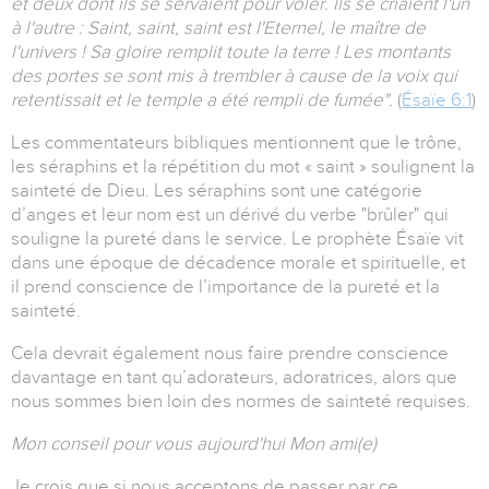
et deux dont ils se servaient pour voler. Ils se criaient l'un
à l'autre : Saint, saint, saint est l'Eternel, le maître de
l'univers ! Sa gloire remplit toute la terre ! Les montants
des portes se sont mis à trembler à cause de la voix qui
retentissait et le temple a été rempli de fumée".
(
Ésaïe 6:1
)
Les commentateurs bibliques mentionnent que le trône,
les séraphins et la répétition du mot « saint » soulignent la
sainteté de Dieu. Les séraphins sont une catégorie
d’anges et leur nom est un dérivé du verbe "brûler" qui
souligne la pureté dans le service. Le prophète Ésaïe vit
dans une époque de décadence morale et spirituelle, et
il prend conscience de l’importance de la pureté et la
sainteté.
Cela devrait également nous faire prendre conscience
davantage en tant qu’adorateurs, adoratrices, alors que
nous sommes bien loin des normes de sainteté requises.
Mon conseil pour vous aujourd'hui Mon ami(e)
Je crois que si nous acceptons de passer par ce