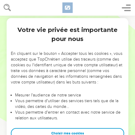
Votre vie privée est importante
pour nous
NE MANQUEZ PAS L’ÉVÉNEMENT
En cliquant sur le bouton « Accepter tous les cookies », vous
DE L’ANNÉE !
acceptez que TopChrétien utilise des traceurs (comme des
cookies ou l'identifiant unique de votre compte utilisateur) et
ET SI LEURS ERREURS POUVAIENT VOUS ÉVITER LES
traite vos données à caractère personnel (comme vos
VOTRES ?
données de navigation et les informations renseignées dans
votre compte utilisateur) dans les buts suivants :
On admire souvent les leaders pour leurs réussites, leur impact,
leur foi ou leur vision. Mais on voit moins les doutes, les erreurs
Mesurer l'audience de notre service
Vous permettre d'utiliser des services tiers tels que de la
et les saisons difficiles qu'ils ont traversés, alors même que ce
vidéo, des cartes du monde…
sont elles qui les ont façonnés.
Vous permettre d'entrer en contact avec notre service de
relation aux utilisateurs.
Dans cette conférence, leaders, entrepreneurs, et responsables
reviennent sur les erreurs marquantes de leur parcours et les
clés pour avancer avec plus de sagesse afin que leurs erreurs
Choisir mes cookies