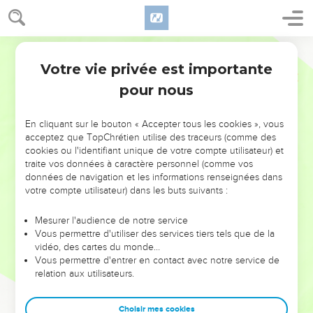
Votre vie privée est importante
pour nous
NE MANQUEZ PAS L’ÉVÉNEMENT
En cliquant sur le bouton « Accepter tous les cookies », vous
DE L’ANNÉE !
acceptez que TopChrétien utilise des traceurs (comme des
cookies ou l'identifiant unique de votre compte utilisateur) et
ET SI LEURS ERREURS POUVAIENT VOUS ÉVITER LES
traite vos données à caractère personnel (comme vos
VOTRES ?
données de navigation et les informations renseignées dans
votre compte utilisateur) dans les buts suivants :
On admire souvent les leaders pour leurs réussites, leur impact,
leur foi ou leur vision. Mais on voit moins les doutes, les erreurs
Mesurer l'audience de notre service
Vous permettre d'utiliser des services tiers tels que de la
et les saisons difficiles qu'ils ont traversés, alors même que ce
vidéo, des cartes du monde…
sont elles qui les ont façonnés.
Vous permettre d'entrer en contact avec notre service de
relation aux utilisateurs.
Dans cette conférence, leaders, entrepreneurs, et responsables
reviennent sur les erreurs marquantes de leur parcours et les
clés pour avancer avec plus de sagesse afin que leurs erreurs
Choisir mes cookies