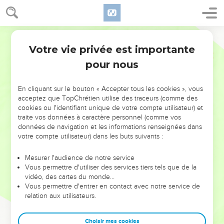
Votre vie privée est importante
pour nous
NE MANQUEZ PAS L’ÉVÉNEMENT
En cliquant sur le bouton « Accepter tous les cookies », vous
DE L’ANNÉE !
acceptez que TopChrétien utilise des traceurs (comme des
cookies ou l'identifiant unique de votre compte utilisateur) et
ET SI LEURS ERREURS POUVAIENT VOUS ÉVITER LES
traite vos données à caractère personnel (comme vos
VOTRES ?
données de navigation et les informations renseignées dans
votre compte utilisateur) dans les buts suivants :
On admire souvent les leaders pour leurs réussites, leur impact,
leur foi ou leur vision. Mais on voit moins les doutes, les erreurs
Mesurer l'audience de notre service
Vous permettre d'utiliser des services tiers tels que de la
et les saisons difficiles qu'ils ont traversés, alors même que ce
vidéo, des cartes du monde…
sont elles qui les ont façonnés.
Vous permettre d'entrer en contact avec notre service de
relation aux utilisateurs.
Dans cette conférence, leaders, entrepreneurs, et responsables
reviennent sur les erreurs marquantes de leur parcours et les
clés pour avancer avec plus de sagesse afin que leurs erreurs
Choisir mes cookies