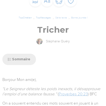
TopChrétien
TopMessages
Série texte
Bonne journée !
Tricher
Stéphane Quéry
Sommaire
Bonjour Mon ami(e),
“Le Seigneur déteste les poids inexacts, il désapprouve
l’emploi d’une balance fausse.”
(‭‭
Proverbes‬ ‭20:23
)‬ ‭BFC‬‬
On a souvent entendu ces mots souvent en jouant à un