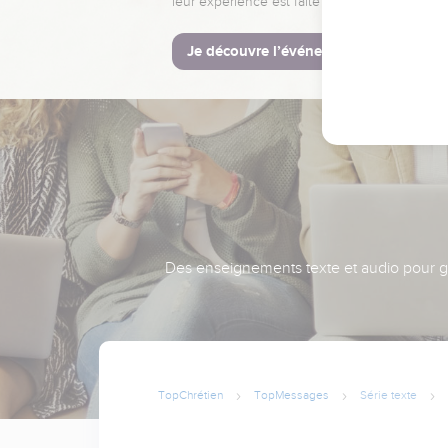
leur expérience est faite pour vous.
Je découvre l’événement
Des enseignements texte et audio pour gra
TopChrétien
TopMessages
Série texte