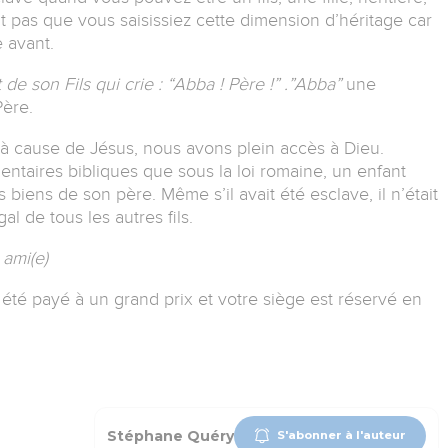
 pas que vous saisissiez cette dimension d’héritage car
 avant.
de son Fils qui crie : “Abba ! Père !” .”Abba”
une
Père.
à cause de Jésus, nous avons plein accès à Dieu.
ntaires bibliques que sous la loi romaine, un enfant
s biens de son père. Même s’il avait été esclave, il n’était
gal de tous les autres fils.
ami(e)
a été payé à un grand prix et votre siège est réservé en
Stéphane Quéry
S'abonner à l'auteur