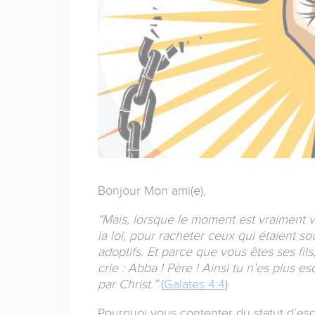
Bonjour Mon ami(e),
“Mais, lorsque le moment est vraiment 
la loi, pour racheter ceux qui étaient so
adoptifs. Et parce que vous êtes ses fil
crie : Abba ! Père ! Ainsi tu n’es plus escl
par Christ.”
(
Galates 4:4
)
Pourquoi vous contenter du statut d’escl