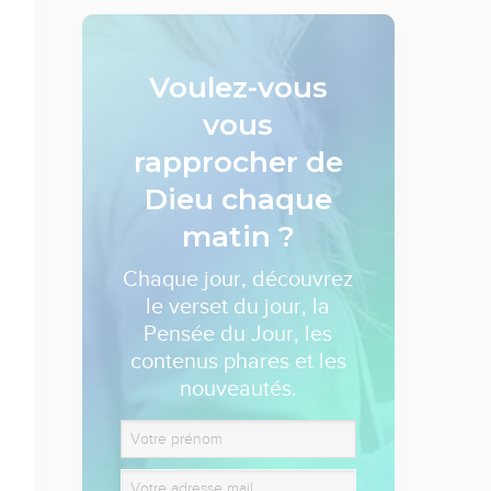
Voulez-vous
vous
rapprocher de
Dieu
chaque
matin ?
Chaque jour, découvrez
le verset du jour, la
Pensée du Jour, les
contenus phares et les
nouveautés.