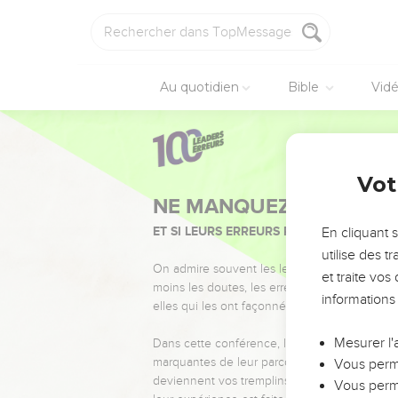
Au quotidien
Bible
Vid
Vot
NE MANQUEZ PAS L’ÉVÉ
ET SI LEURS ERREURS POUVAIENT VOUS 
En cliquant 
utilise des 
On admire souvent les leaders pour leurs réussi
et traite vo
moins les doutes, les erreurs et les saisons di
informations
elles qui les ont façonnés.
Mesurer l'
Dans cette conférence, leaders, entrepreneur
marquantes de leur parcours et les clés pour
Vous perme
deviennent vos tremplins. Que vous guidiez 
Vous perme