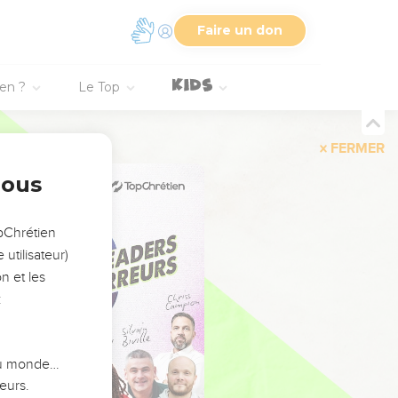
Faire un don
ien ?
Le Top
FERMER
nous
opChrétien
utilisateur)
n et les
:
 du monde…
eurs.