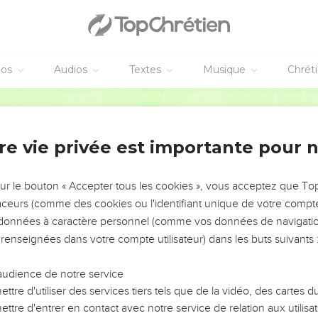
éos
Audios
Textes
Musique
Chrét
re vie privée est importante pour 
NEMENT DE L’ANNÉE !
ÉVITER LES VOTRES ?
sur le bouton « Accepter tous les cookies », vous acceptez que T
traceurs (comme des cookies ou l'identifiant unique de votre compte 
tes, leur impact, leur foi ou leur vision. Mais on voit
s données à caractère personnel (comme vos données de navigatio
fficiles qu'ils ont traversés, alors même que ce sont
 renseignées dans votre compte utilisateur) dans les buts suivants 
audience de notre service
s, et responsables reviennent sur les erreurs
 avancer avec plus de sagesse afin que leurs erreurs
ttre d'utiliser des services tiers tels que de la vidéo, des cartes
un ministère, une équipe, un groupe ou une famille,
ttre d'entrer en contact avec notre service de relation aux utilisat