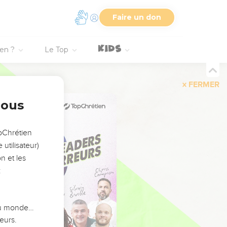
Faire un don
ien ?
Le Top
FERMER
nous
opChrétien
utilisateur)
n et les
:
 du monde…
eurs.