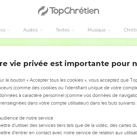
éos
Audios
Textes
Musique
Chrét
re vie privée est importante pour 
NEMENT DE L’ANNÉE !
ÉVITER LES VOTRES ?
sur le bouton « Accepter tous les cookies », vous acceptez que T
traceurs (comme des cookies ou l'identifiant unique de votre compte 
tes, leur impact, leur foi ou leur vision. Mais on voit
s données à caractère personnel (comme vos données de navigatio
fficiles qu'ils ont traversés, alors même que ce sont
 renseignées dans votre compte utilisateur) dans les buts suivants 
audience de notre service
s, et responsables reviennent sur les erreurs
 avancer avec plus de sagesse afin que leurs erreurs
ttre d'utiliser des services tiers tels que de la vidéo, des cartes
un ministère, une équipe, un groupe ou une famille,
ttre d'entrer en contact avec notre service de relation aux utilisat