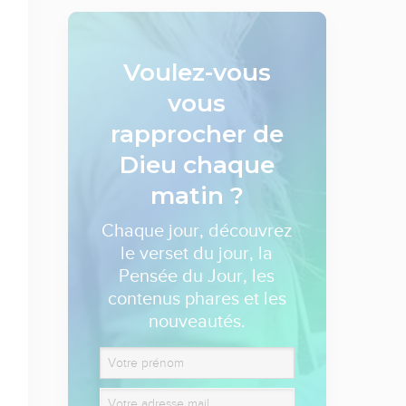
Voulez-vous
vous
rapprocher de
Dieu
chaque
matin ?
Chaque jour, découvrez
le verset du jour, la
Pensée du Jour, les
contenus phares et les
nouveautés.