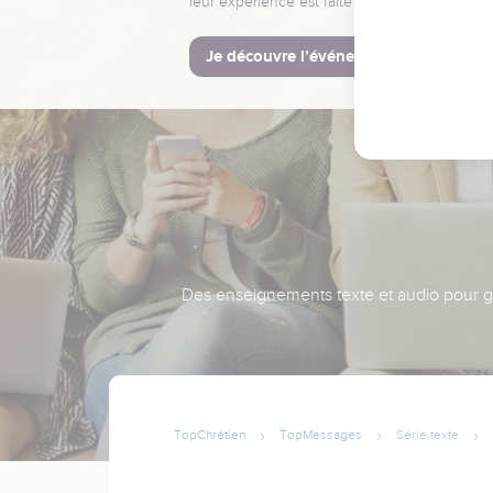
leur expérience est faite pour vous.
Je découvre l’événement
Des enseignements texte et audio pour gra
TopChrétien
TopMessages
Série texte