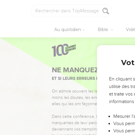
Au quotidien
Bible
Vid
Vot
NE MANQUEZ PAS L’ÉVÉ
ET SI LEURS ERREURS POUVAIENT VOUS 
En cliquant 
utilise des 
On admire souvent les leaders pour leurs réussi
et traite vo
moins les doutes, les erreurs et les saisons di
informations
elles qui les ont façonnés.
Mesurer l'
Dans cette conférence, leaders, entrepreneur
marquantes de leur parcours et les clés pour
Vous perme
deviennent vos tremplins. Que vous guidiez 
Vous perme