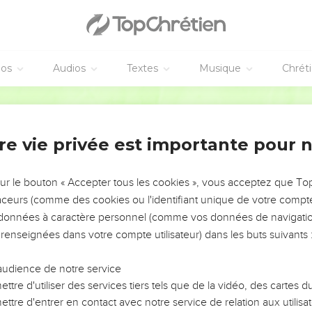
éos
Audios
Textes
Musique
Chrét
re vie privée est importante pour 
NEMENT DE L’ANNÉE !
ÉVITER LES VOTRES ?
sur le bouton « Accepter tous les cookies », vous acceptez que T
traceurs (comme des cookies ou l'identifiant unique de votre compte 
tes, leur impact, leur foi ou leur vision. Mais on voit
s données à caractère personnel (comme vos données de navigatio
fficiles qu'ils ont traversés, alors même que ce sont
 renseignées dans votre compte utilisateur) dans les buts suivants 
audience de notre service
s, et responsables reviennent sur les erreurs
 avancer avec plus de sagesse afin que leurs erreurs
ttre d'utiliser des services tiers tels que de la vidéo, des cartes
un ministère, une équipe, un groupe ou une famille,
ttre d'entrer en contact avec notre service de relation aux utilisat