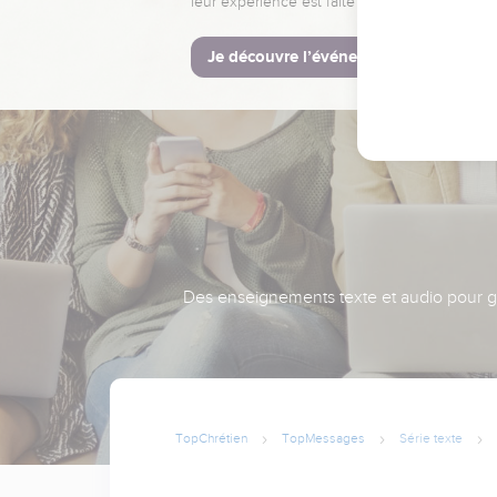
leur expérience est faite pour vous.
Je découvre l’événement
Des enseignements texte et audio pour gra
TopChrétien
TopMessages
Série texte