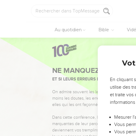
Au quotidien
Bible
Vid
Vot
NE MANQUEZ PAS L’ÉVÉ
ET SI LEURS ERREURS POUVAIENT VOUS 
En cliquant 
utilise des 
On admire souvent les leaders pour leurs réussi
et traite vo
moins les doutes, les erreurs et les saisons di
informations
elles qui les ont façonnés.
Mesurer l'
Dans cette conférence, leaders, entrepreneur
marquantes de leur parcours et les clés pour
Vous perme
deviennent vos tremplins. Que vous guidiez 
Vous perme