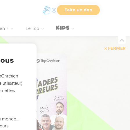
Faire un don
ien ?
Le Top
FERMER
nous
opChrétien
utilisateur)
n et les
:
 du monde…
eurs.