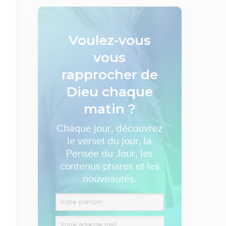
Voulez-vous
vous
rapprocher de
Dieu
chaque
matin ?
Chaque jour, découvrez
le verset du jour, la
Pensée du Jour, les
contenus phares et les
nouveautés.