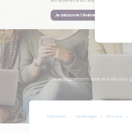
leur expérience est faite pour vous.
Je découvre l’événement
Des enseignements texte et audio pour gra
TopChrétien
TopMessages
Série texte