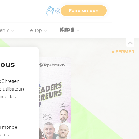
Faire un don
ien ?
Le Top
FERMER
nous
opChrétien
utilisateur)
n et les
:
 du monde…
eurs.