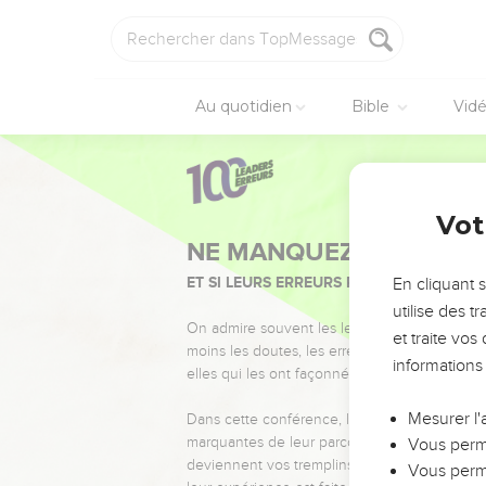
Au quotidien
Bible
Vid
Vot
NE MANQUEZ PAS L’ÉVÉ
ET SI LEURS ERREURS POUVAIENT VOUS 
En cliquant 
utilise des 
On admire souvent les leaders pour leurs réussi
et traite vo
moins les doutes, les erreurs et les saisons di
informations
elles qui les ont façonnés.
Mesurer l'
Dans cette conférence, leaders, entrepreneur
marquantes de leur parcours et les clés pour
Vous perme
deviennent vos tremplins. Que vous guidiez 
Vous perme