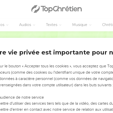
éos
Audios
Textes
Musique
Chrét
re vie privée est importante pour 
NEMENT DE L’ANNÉE !
ÉVITER LES VOTRES ?
sur le bouton « Accepter tous les cookies », vous acceptez que T
traceurs (comme des cookies ou l'identifiant unique de votre compte 
tes, leur impact, leur foi ou leur vision. Mais on voit
s données à caractère personnel (comme vos données de navigatio
fficiles qu'ils ont traversés, alors même que ce sont
 renseignées dans votre compte utilisateur) dans les buts suivants 
audience de notre service
s, et responsables reviennent sur les erreurs
 avancer avec plus de sagesse afin que leurs erreurs
ttre d'utiliser des services tiers tels que de la vidéo, des cartes
un ministère, une équipe, un groupe ou une famille,
ttre d'entrer en contact avec notre service de relation aux utilisat