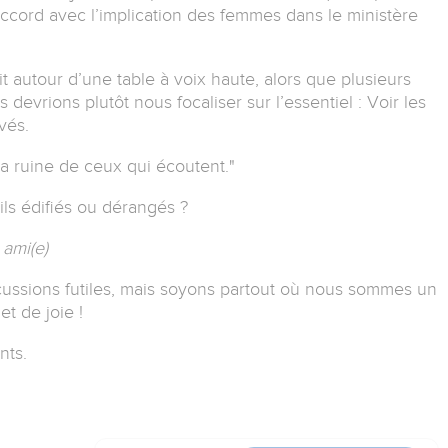
d’accord avec l’implication des femmes dans le ministère
it autour d’une table à voix haute, alors que plusieurs
devrions plutôt nous focaliser sur l’essentiel : Voir les
vés.
à la ruine de ceux qui écoutent."
ils édifiés ou dérangés ?
ami(e)
ssions futiles, mais soyons partout où nous sommes un
t de joie !
nts.