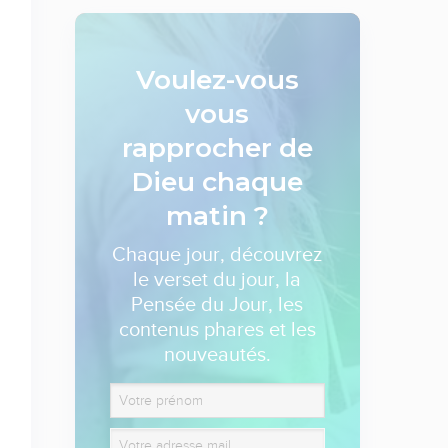
Voulez-vous
vous
rapprocher de
Dieu
chaque
matin ?
Chaque jour, découvrez
le verset du jour, la
Pensée du Jour, les
contenus phares et les
nouveautés.