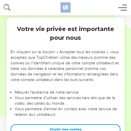
Votre vie privée est importante
pour nous
NE MANQUEZ PAS L’ÉVÉNEMENT
En cliquant sur le bouton « Accepter tous les cookies », vous
DE L’ANNÉE !
acceptez que TopChrétien utilise des traceurs (comme des
cookies ou l'identifiant unique de votre compte utilisateur) et
ET SI LEURS ERREURS POUVAIENT VOUS ÉVITER LES
traite vos données à caractère personnel (comme vos
VOTRES ?
données de navigation et les informations renseignées dans
votre compte utilisateur) dans les buts suivants :
On admire souvent les leaders pour leurs réussites, leur impact,
leur foi ou leur vision. Mais on voit moins les doutes, les erreurs
Mesurer l'audience de notre service
Vous permettre d'utiliser des services tiers tels que de la
et les saisons difficiles qu'ils ont traversés, alors même que ce
vidéo, des cartes du monde…
sont elles qui les ont façonnés.
Vous permettre d'entrer en contact avec notre service de
relation aux utilisateurs.
Dans cette conférence, leaders, entrepreneurs, et responsables
reviennent sur les erreurs marquantes de leur parcours et les
clés pour avancer avec plus de sagesse afin que leurs erreurs
Choisir mes cookies