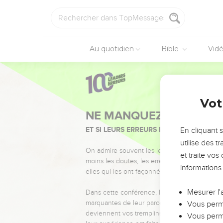
Au quotidien
Bible
Vid
Vot
NE MANQUEZ PAS L’ÉVÉ
ET SI LEURS ERREURS POUVAIENT VOUS 
En cliquant 
utilise des 
On admire souvent les leaders pour leurs réussi
et traite vo
moins les doutes, les erreurs et les saisons di
informations
elles qui les ont façonnés.
Mesurer l'
Dans cette conférence, leaders, entrepreneur
marquantes de leur parcours et les clés pour
Vous perme
deviennent vos tremplins. Que vous guidiez 
Vous perme