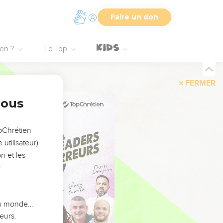
Faire un don
ien ?
Le Top
FERMER
nous
opChrétien
utilisateur)
n et les
:
 du monde…
eurs.