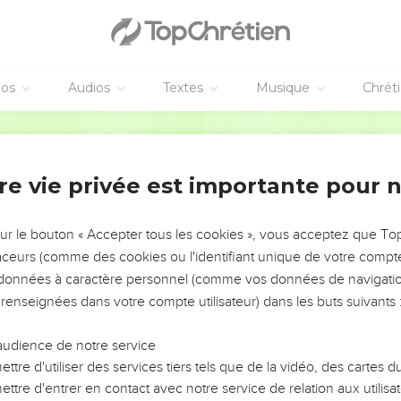
éos
Audios
Textes
Musique
Chrét
re vie privée est importante pour 
NEMENT DE L’ANNÉE !
ÉVITER LES VOTRES ?
sur le bouton « Accepter tous les cookies », vous acceptez que T
traceurs (comme des cookies ou l'identifiant unique de votre compte 
tes, leur impact, leur foi ou leur vision. Mais on voit
s données à caractère personnel (comme vos données de navigatio
fficiles qu'ils ont traversés, alors même que ce sont
 renseignées dans votre compte utilisateur) dans les buts suivants 
audience de notre service
s, et responsables reviennent sur les erreurs
 avancer avec plus de sagesse afin que leurs erreurs
ttre d'utiliser des services tiers tels que de la vidéo, des cartes
un ministère, une équipe, un groupe ou une famille,
ttre d'entrer en contact avec notre service de relation aux utilisat