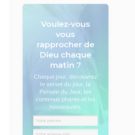
Voulez-vous
vous
rapprocher de
Dieu
chaque
matin ?
Chaque jour, découvrez
le verset du jour, la
Pensée du Jour, les
contenus phares et les
nouveautés.