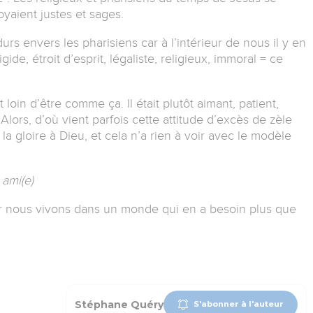
oyaient justes et sages.
rs envers les pharisiens car à l’intérieur de nous il y en
igide, étroit d’esprit, légaliste, religieux, immoral = ce
t loin d’être comme ça. Il était plutôt aimant, patient,
ors, d’où vient parfois cette attitude d’excès de zèle
la gloire à Dieu, et cela n’a rien à voir avec le modèle
ami(e)
ar nous vivons dans un monde qui en a besoin plus que
Stéphane Quéry
S'abonner à l'auteur