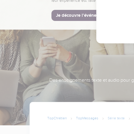
leur expérience est faite pour vous.
Je découvre l’événement
Des enseignements texte et audio pour gra
TopChrétien
TopMessages
Série texte