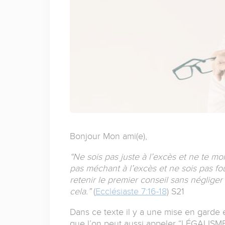
Bonjour Mon ami(e),
“Ne sois pas juste à l’excès et ne te mon
pas méchant à l’excès et ne sois pas fou
retenir le premier conseil sans négliger 
cela.”
(‭‭
Ecclésiaste‬ ‭7:16-18
)‬ ‭S21‬‬
Dans ce texte il y a une mise en garde 
que l’on peut aussi appeler “LÉGALISME”