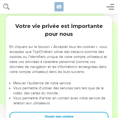
Votre vie privée est importante
pour nous
NE MANQUEZ PAS L’ÉVÉNEMENT
En cliquant sur le bouton « Accepter tous les cookies », vous
DE L’ANNÉE !
acceptez que TopChrétien utilise des traceurs (comme des
cookies ou l'identifiant unique de votre compte utilisateur) et
ET SI LEURS ERREURS POUVAIENT VOUS ÉVITER LES
traite vos données à caractère personnel (comme vos
VOTRES ?
données de navigation et les informations renseignées dans
votre compte utilisateur) dans les buts suivants :
On admire souvent les leaders pour leurs réussites, leur impact,
leur foi ou leur vision. Mais on voit moins les doutes, les erreurs
Mesurer l'audience de notre service
Vous permettre d'utiliser des services tiers tels que de la
et les saisons difficiles qu'ils ont traversés, alors même que ce
vidéo, des cartes du monde…
sont elles qui les ont façonnés.
Vous permettre d'entrer en contact avec notre service de
relation aux utilisateurs.
Dans cette conférence, leaders, entrepreneurs, et responsables
reviennent sur les erreurs marquantes de leur parcours et les
clés pour avancer avec plus de sagesse afin que leurs erreurs
Choisir mes cookies