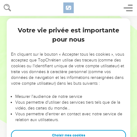
Votre vie privée est importante
pour nous
NE MANQUEZ PAS L’ÉVÉNEMENT
En cliquant sur le bouton « Accepter tous les cookies », vous
DE L’ANNÉE !
acceptez que TopChrétien utilise des traceurs (comme des
cookies ou l'identifiant unique de votre compte utilisateur) et
ET SI LEURS ERREURS POUVAIENT VOUS ÉVITER LES
traite vos données à caractère personnel (comme vos
VOTRES ?
données de navigation et les informations renseignées dans
votre compte utilisateur) dans les buts suivants :
On admire souvent les leaders pour leurs réussites, leur impact,
leur foi ou leur vision. Mais on voit moins les doutes, les erreurs
Mesurer l'audience de notre service
Vous permettre d'utiliser des services tiers tels que de la
et les saisons difficiles qu'ils ont traversés, alors même que ce
vidéo, des cartes du monde…
sont elles qui les ont façonnés.
Vous permettre d'entrer en contact avec notre service de
relation aux utilisateurs.
Dans cette conférence, leaders, entrepreneurs, et responsables
reviennent sur les erreurs marquantes de leur parcours et les
clés pour avancer avec plus de sagesse afin que leurs erreurs
Choisir mes cookies