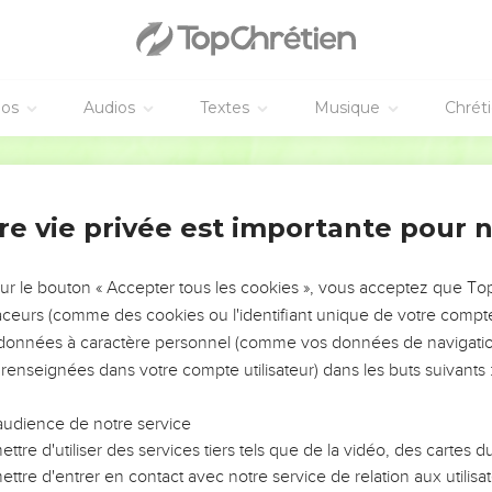
éos
Audios
Textes
Musique
Chrét
re vie privée est importante pour 
NEMENT DE L’ANNÉE !
ÉVITER LES VOTRES ?
sur le bouton « Accepter tous les cookies », vous acceptez que T
traceurs (comme des cookies ou l'identifiant unique de votre compte 
tes, leur impact, leur foi ou leur vision. Mais on voit
s données à caractère personnel (comme vos données de navigatio
fficiles qu'ils ont traversés, alors même que ce sont
 renseignées dans votre compte utilisateur) dans les buts suivants 
audience de notre service
s, et responsables reviennent sur les erreurs
 avancer avec plus de sagesse afin que leurs erreurs
ttre d'utiliser des services tiers tels que de la vidéo, des cartes
un ministère, une équipe, un groupe ou une famille,
ttre d'entrer en contact avec notre service de relation aux utilisat