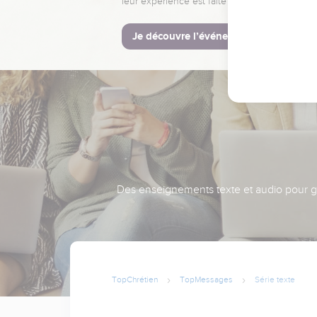
leur expérience est faite pour vous.
Je découvre l’événement
Des enseignements texte et audio pour gra
TopChrétien
TopMessages
Série texte