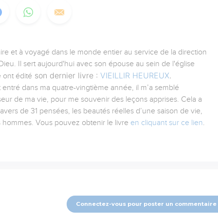
aire et à voyagé dans le monde entier au service de la direction
ieu. Il sert aujourd'hui avec son épouse au sein de l'église
son dernier livre :
VIEILLIR HEUREUX
.
 ont édité
tant entré dans ma quatre-vingtième année, il m’a semblé
iseur de ma vie, pour me souvenir des leçons apprises. Cela a
ravers de 31 pensées, les beautés réelles d’une saison de vie,
es hommes. Vous pouvez obtenir le livre
en cliquant sur ce lien
.
Connectez-vous pour poster un commentaire