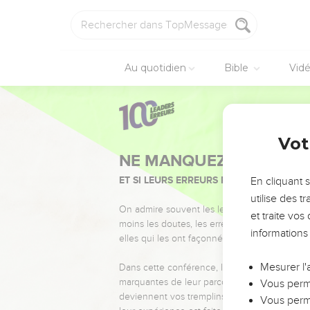
Au quotidien
Bible
Vid
Vot
NE MANQUEZ PAS L’ÉVÉ
ET SI LEURS ERREURS POUVAIENT VOUS 
En cliquant 
utilise des 
On admire souvent les leaders pour leurs réussi
et traite vo
moins les doutes, les erreurs et les saisons di
informations
elles qui les ont façonnés.
Mesurer l'
Dans cette conférence, leaders, entrepreneur
marquantes de leur parcours et les clés pour
Vous perme
deviennent vos tremplins. Que vous guidiez 
Vous perme