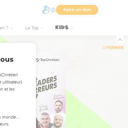
Faire un don
ien ?
Le Top
FERMER
nous
opChrétien
utilisateur)
n et les
:
 du monde…
eurs.