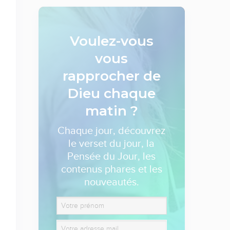
Voulez-vous
vous
rapprocher de
Dieu
chaque
matin ?
Chaque jour, découvrez
le verset du jour, la
Pensée du Jour, les
contenus phares et les
nouveautés.