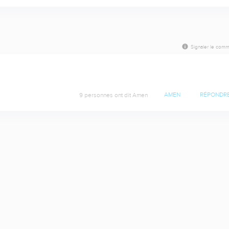
Signaler le comm
9 personnes ont dit Amen
AMEN
RÉPONDR