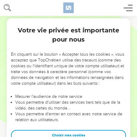
Votre vie privée est importante
pour nous
NE MANQUEZ PAS L’ÉVÉNEMENT
En cliquant sur le bouton « Accepter tous les cookies », vous
DE L’ANNÉE !
acceptez que TopChrétien utilise des traceurs (comme des
cookies ou l'identifiant unique de votre compte utilisateur) et
ET SI LEURS ERREURS POUVAIENT VOUS ÉVITER LES
traite vos données à caractère personnel (comme vos
VOTRES ?
données de navigation et les informations renseignées dans
votre compte utilisateur) dans les buts suivants :
On admire souvent les leaders pour leurs réussites, leur impact,
leur foi ou leur vision. Mais on voit moins les doutes, les erreurs
Mesurer l'audience de notre service
Vous permettre d'utiliser des services tiers tels que de la
et les saisons difficiles qu'ils ont traversés, alors même que ce
vidéo, des cartes du monde…
sont elles qui les ont façonnés.
Vous permettre d'entrer en contact avec notre service de
relation aux utilisateurs.
Dans cette conférence, leaders, entrepreneurs, et responsables
reviennent sur les erreurs marquantes de leur parcours et les
clés pour avancer avec plus de sagesse afin que leurs erreurs
Choisir mes cookies