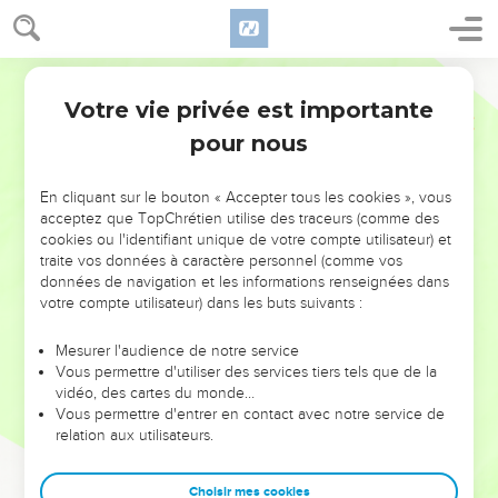
Votre vie privée est importante
pour nous
NE MANQUEZ PAS L’ÉVÉNEMENT
En cliquant sur le bouton « Accepter tous les cookies », vous
DE L’ANNÉE !
acceptez que TopChrétien utilise des traceurs (comme des
cookies ou l'identifiant unique de votre compte utilisateur) et
ET SI LEURS ERREURS POUVAIENT VOUS ÉVITER LES
traite vos données à caractère personnel (comme vos
VOTRES ?
données de navigation et les informations renseignées dans
votre compte utilisateur) dans les buts suivants :
On admire souvent les leaders pour leurs réussites, leur impact,
leur foi ou leur vision. Mais on voit moins les doutes, les erreurs
Mesurer l'audience de notre service
Vous permettre d'utiliser des services tiers tels que de la
et les saisons difficiles qu'ils ont traversés, alors même que ce
vidéo, des cartes du monde…
sont elles qui les ont façonnés.
Vous permettre d'entrer en contact avec notre service de
relation aux utilisateurs.
Dans cette conférence, leaders, entrepreneurs, et responsables
reviennent sur les erreurs marquantes de leur parcours et les
clés pour avancer avec plus de sagesse afin que leurs erreurs
Choisir mes cookies