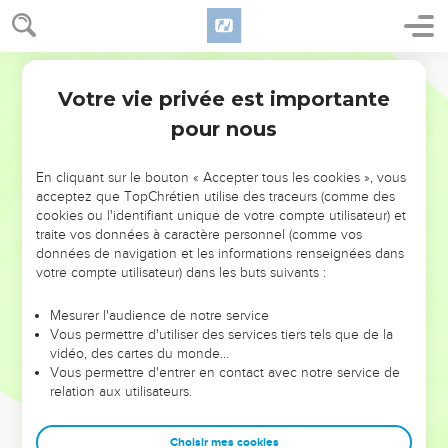
Votre vie privée est importante
pour nous
NE MANQUEZ PAS L’ÉVÉNEMENT
En cliquant sur le bouton « Accepter tous les cookies », vous
DE L’ANNÉE !
acceptez que TopChrétien utilise des traceurs (comme des
cookies ou l'identifiant unique de votre compte utilisateur) et
ET SI LEURS ERREURS POUVAIENT VOUS ÉVITER LES
traite vos données à caractère personnel (comme vos
VOTRES ?
données de navigation et les informations renseignées dans
votre compte utilisateur) dans les buts suivants :
On admire souvent les leaders pour leurs réussites, leur impact,
leur foi ou leur vision. Mais on voit moins les doutes, les erreurs
Mesurer l'audience de notre service
Vous permettre d'utiliser des services tiers tels que de la
et les saisons difficiles qu'ils ont traversés, alors même que ce
vidéo, des cartes du monde…
sont elles qui les ont façonnés.
Vous permettre d'entrer en contact avec notre service de
relation aux utilisateurs.
Dans cette conférence, leaders, entrepreneurs, et responsables
reviennent sur les erreurs marquantes de leur parcours et les
clés pour avancer avec plus de sagesse afin que leurs erreurs
Choisir mes cookies