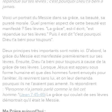
répandue sur tes lèvres ; c'est pourquoi Dieu t'a béni à
jamais.
Voici un portrait du Messie dans sa grâce, sa beauté, sa
pureté morale. Quel premier aspect de cette beauté est
manifesté ? Ses lèvres. "La grâce", est-il écrit, "est
répandue sur tes lèvres." Puis il est dit "c'est pourquoi
Dieu t'a béni pour toujours".
Deux principes très importants sont notés ici. D'abord, la
grâce du Messie est manifestée premièrement sur ses
lèvres. Ensuite, Dieu l'a béni pour toujours à cause de la
grâce de ses lèvres. Lorsque Jésus est apparu sous
forme humaine et que des hommes furent envoyés pour
l'arrêter, ils revinrent sans lui, et on leur demanda
pourquoi ils ne l'avaient pas amené. Ils répondirent
:
"Personne n'a jamais parlé comme le fait cet
homme."
(
Jean 7:45-46
) La grâce qui coulait de ses lèvres
démontrait qu'il était le Messie.
Ma Prière aujourd'hui :