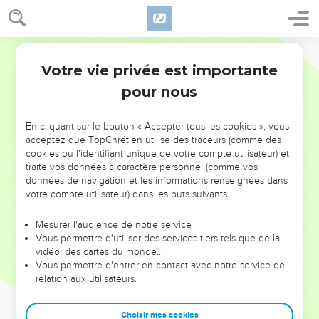
Votre vie privée est importante
pour nous
NE MANQUEZ PAS L’ÉVÉNEMENT
En cliquant sur le bouton « Accepter tous les cookies », vous
DE L’ANNÉE !
acceptez que TopChrétien utilise des traceurs (comme des
cookies ou l'identifiant unique de votre compte utilisateur) et
ET SI LEURS ERREURS POUVAIENT VOUS ÉVITER LES
traite vos données à caractère personnel (comme vos
VOTRES ?
données de navigation et les informations renseignées dans
votre compte utilisateur) dans les buts suivants :
On admire souvent les leaders pour leurs réussites, leur impact,
leur foi ou leur vision. Mais on voit moins les doutes, les erreurs
Mesurer l'audience de notre service
Vous permettre d'utiliser des services tiers tels que de la
et les saisons difficiles qu'ils ont traversés, alors même que ce
vidéo, des cartes du monde…
sont elles qui les ont façonnés.
Vous permettre d'entrer en contact avec notre service de
relation aux utilisateurs.
Dans cette conférence, leaders, entrepreneurs, et responsables
reviennent sur les erreurs marquantes de leur parcours et les
clés pour avancer avec plus de sagesse afin que leurs erreurs
Choisir mes cookies