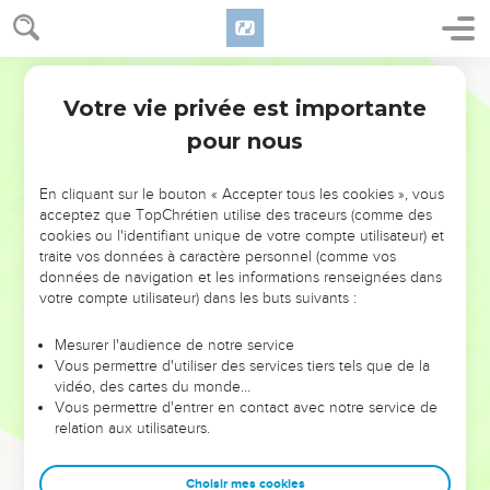
Votre vie privée est importante
pour nous
NE MANQUEZ PAS L’ÉVÉNEMENT
En cliquant sur le bouton « Accepter tous les cookies », vous
DE L’ANNÉE !
acceptez que TopChrétien utilise des traceurs (comme des
cookies ou l'identifiant unique de votre compte utilisateur) et
ET SI LEURS ERREURS POUVAIENT VOUS ÉVITER LES
traite vos données à caractère personnel (comme vos
VOTRES ?
données de navigation et les informations renseignées dans
votre compte utilisateur) dans les buts suivants :
On admire souvent les leaders pour leurs réussites, leur impact,
leur foi ou leur vision. Mais on voit moins les doutes, les erreurs
Mesurer l'audience de notre service
Vous permettre d'utiliser des services tiers tels que de la
et les saisons difficiles qu'ils ont traversés, alors même que ce
vidéo, des cartes du monde…
sont elles qui les ont façonnés.
Vous permettre d'entrer en contact avec notre service de
relation aux utilisateurs.
Dans cette conférence, leaders, entrepreneurs, et responsables
reviennent sur les erreurs marquantes de leur parcours et les
clés pour avancer avec plus de sagesse afin que leurs erreurs
Choisir mes cookies