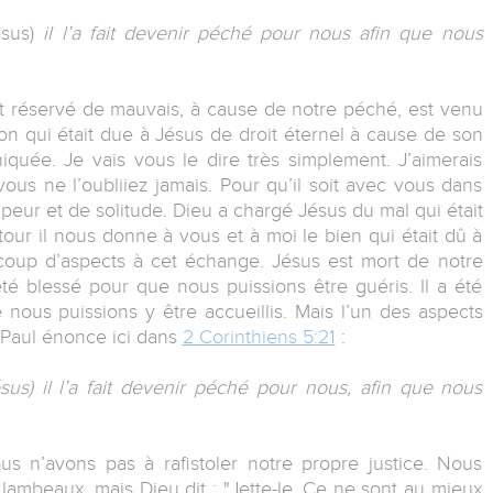
ésus)
il l’a fait devenir péché pour nous afin que nous
t réservé de mauvais, à cause de notre péché, est venu
ion qui était due à Jésus de droit éternel à cause de son
quée. Je vais vous le dire très simplement. J’aimerais
vous ne l’oubliiez jamais. Pour qu’il soit avec vous dans
eur et de solitude. Dieu a chargé Jésus du mal qui était
our il nous donne à vous et à moi le bien qui était dû à
ucoup d’aspects à cet échange. Jésus est mort de notre
été blessé pour que nous puissions être guéris. Il a été
nous puissions y être accueillis. Mais l’un des aspects
 Paul énonce ici dans
2 Corinthiens 5:21
:
us) il l’a fait devenir péché pour nous, afin que nous
us n’avons pas à rafistoler notre propre justice. Nous
lambeaux, mais Dieu dit : "Jette-le. Ce ne sont au mieux