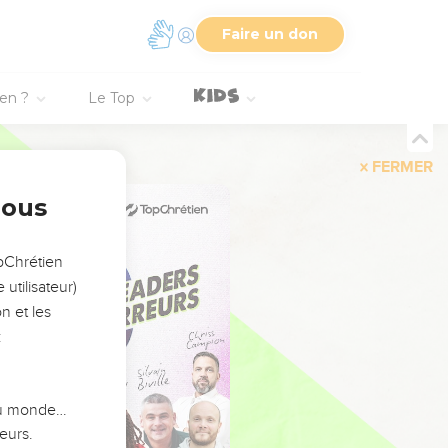
Faire un don
ien ?
Le Top
FERMER
nous
opChrétien
utilisateur)
n et les
:
 du monde…
eurs.