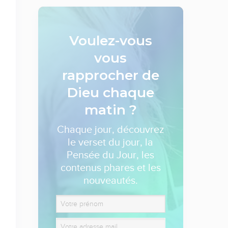
Voulez-vous
vous
rapprocher de
Dieu
chaque
matin ?
Chaque jour, découvrez
le verset du jour, la
Pensée du Jour, les
contenus phares et les
nouveautés.