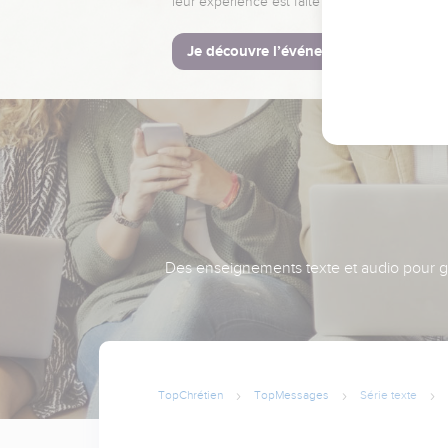
leur expérience est faite pour vous.
Je découvre l’événement
Des enseignements texte et audio pour gra
TopChrétien
TopMessages
Série texte