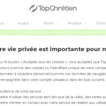
éos
Audios
Textes
Musique
Chrét
re vie privée est importante pour 
NEMENT DE L’ANNÉE !
ÉVITER LES VOTRES ?
sur le bouton « Accepter tous les cookies », vous acceptez que T
traceurs (comme des cookies ou l'identifiant unique de votre compte 
tes, leur impact, leur foi ou leur vision. Mais on voit
s données à caractère personnel (comme vos données de navigatio
fficiles qu'ils ont traversés, alors même que ce sont
 renseignées dans votre compte utilisateur) dans les buts suivants 
audience de notre service
s, et responsables reviennent sur les erreurs
 avancer avec plus de sagesse afin que leurs erreurs
ttre d'utiliser des services tiers tels que de la vidéo, des cartes
un ministère, une équipe, un groupe ou une famille,
ttre d'entrer en contact avec notre service de relation aux utilisat