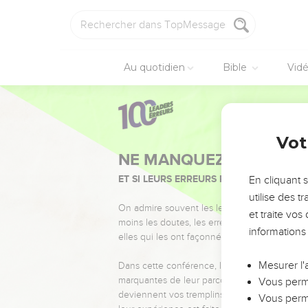
Au quotidien
Bible
Vid
Vot
NE MANQUEZ PAS L’ÉVÉ
ET SI LEURS ERREURS POUVAIENT VOUS 
En cliquant 
utilise des 
On admire souvent les leaders pour leurs réussi
et traite vo
moins les doutes, les erreurs et les saisons di
informations
elles qui les ont façonnés.
Mesurer l'
Dans cette conférence, leaders, entrepreneur
marquantes de leur parcours et les clés pour
Vous perme
deviennent vos tremplins. Que vous guidiez 
Vous perme