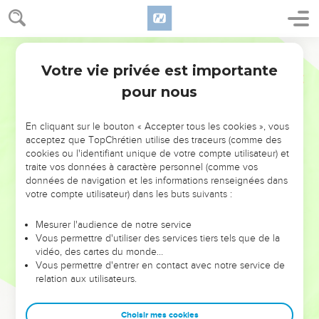
Votre vie privée est importante
pour nous
NE MANQUEZ PAS L’ÉVÉNEMENT
En cliquant sur le bouton « Accepter tous les cookies », vous
DE L’ANNÉE !
acceptez que TopChrétien utilise des traceurs (comme des
cookies ou l'identifiant unique de votre compte utilisateur) et
ET SI LEURS ERREURS POUVAIENT VOUS ÉVITER LES
traite vos données à caractère personnel (comme vos
VOTRES ?
données de navigation et les informations renseignées dans
votre compte utilisateur) dans les buts suivants :
On admire souvent les leaders pour leurs réussites, leur impact,
leur foi ou leur vision. Mais on voit moins les doutes, les erreurs
Mesurer l'audience de notre service
Vous permettre d'utiliser des services tiers tels que de la
et les saisons difficiles qu'ils ont traversés, alors même que ce
vidéo, des cartes du monde…
sont elles qui les ont façonnés.
Vous permettre d'entrer en contact avec notre service de
relation aux utilisateurs.
Dans cette conférence, leaders, entrepreneurs, et responsables
reviennent sur les erreurs marquantes de leur parcours et les
clés pour avancer avec plus de sagesse afin que leurs erreurs
Choisir mes cookies