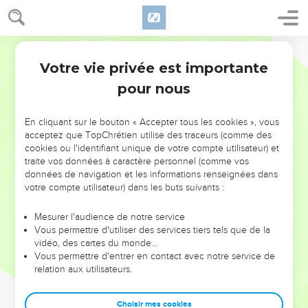
Votre vie privée est importante
pour nous
NE MANQUEZ PAS L’ÉVÉNEMENT
En cliquant sur le bouton « Accepter tous les cookies », vous
DE L’ANNÉE !
acceptez que TopChrétien utilise des traceurs (comme des
cookies ou l'identifiant unique de votre compte utilisateur) et
ET SI LEURS ERREURS POUVAIENT VOUS ÉVITER LES
traite vos données à caractère personnel (comme vos
VOTRES ?
données de navigation et les informations renseignées dans
votre compte utilisateur) dans les buts suivants :
On admire souvent les leaders pour leurs réussites, leur impact,
leur foi ou leur vision. Mais on voit moins les doutes, les erreurs
Mesurer l'audience de notre service
Vous permettre d'utiliser des services tiers tels que de la
et les saisons difficiles qu'ils ont traversés, alors même que ce
vidéo, des cartes du monde…
sont elles qui les ont façonnés.
Vous permettre d'entrer en contact avec notre service de
relation aux utilisateurs.
Dans cette conférence, leaders, entrepreneurs, et responsables
reviennent sur les erreurs marquantes de leur parcours et les
clés pour avancer avec plus de sagesse afin que leurs erreurs
Choisir mes cookies