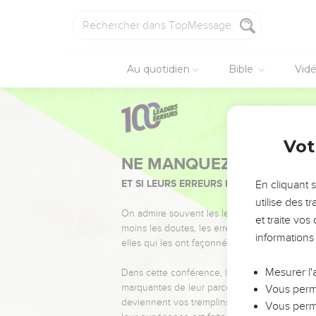
Au quotidien
Bible
Vid
Vot
NE MANQUEZ PAS L’ÉVÉ
ET SI LEURS ERREURS POUVAIENT VOUS 
En cliquant 
utilise des 
On admire souvent les leaders pour leurs réussi
et traite vo
moins les doutes, les erreurs et les saisons di
informations
elles qui les ont façonnés.
Mesurer l'
Dans cette conférence, leaders, entrepreneur
marquantes de leur parcours et les clés pour
Vous perme
deviennent vos tremplins. Que vous guidiez 
Vous perme