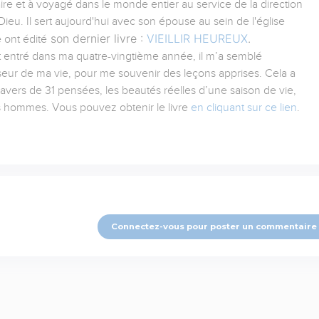
aire et à voyagé dans le monde entier au service de la direction
ieu. Il sert aujourd'hui avec son épouse au sein de l'église
son dernier livre :
VIEILLIR HEUREUX
.
 ont édité
tant entré dans ma quatre-vingtième année, il m’a semblé
iseur de ma vie, pour me souvenir des leçons apprises. Cela a
ravers de 31 pensées, les beautés réelles d’une saison de vie,
es hommes. Vous pouvez obtenir le livre
en cliquant sur ce lien
.
Connectez-vous pour poster un commentaire