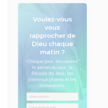
Voulez-vous
vous
rapprocher de
Dieu
chaque
matin ?
Chaque jour, découvrez
le verset du jour, la
Pensée du Jour, les
contenus phares et les
nouveautés.