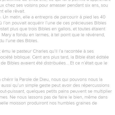
ravaux chez ses voisins pour amasser pendant six ans, sou
t elle rêvait.
. Un matin, elle a entrepris de parcourir à pied les 40
où l’on pouvait acquérir l’une de ces précieuses Bibles
tait plus que trois Bibles en gallois, et toutes étaient
 Mary a fondu en larmes, à tel point que le révérend,
du l’une des Bibles.
nt ému le pasteur Charles qu’il l’a racontée à ses
ciété biblique. Cent ans plus tard, la Bible était éditée
de Bibles avaient été distribuées… Et ce n’était que le
à chérir la Parole de Dieu, nous qui pouvons nous la
e aussi qu’un simple geste peut avoir des répercussions
out-puissant, quelques petits pains peuvent se multiplier
mmes. Ne nous lassons pas de faire le bien, même dans
belle moisson produiront nos humbles graines de