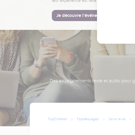
leur expérience est faite pour vous.
Je découvre l’événement
Des enseignements texte et audio pour gra
TopChrétien
TopMessages
Série texte