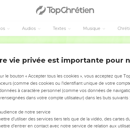
éos
Audios
Textes
Musique
Chrét
re vie privée est importante pour 
NEMENT DE L’ANNÉE !
ÉVITER LES VOTRES ?
sur le bouton « Accepter tous les cookies », vous acceptez que T
traceurs (comme des cookies ou l'identifiant unique de votre compte 
tes, leur impact, leur foi ou leur vision. Mais on voit
s données à caractère personnel (comme vos données de navigatio
fficiles qu'ils ont traversés, alors même que ce sont
 renseignées dans votre compte utilisateur) dans les buts suivants 
audience de notre service
s, et responsables reviennent sur les erreurs
 avancer avec plus de sagesse afin que leurs erreurs
ttre d'utiliser des services tiers tels que de la vidéo, des cartes
un ministère, une équipe, un groupe ou une famille,
ttre d'entrer en contact avec notre service de relation aux utilisat