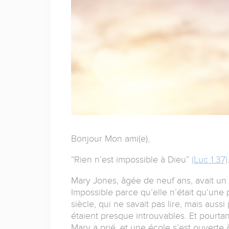
Bonjour Mon ami(e),
“Rien n’est impossible à Dieu”
(Luc 1.37)
Mary Jones, âgée de neuf ans, avait un 
Impossible parce qu’elle n’était qu’une p
siècle, qui ne savait pas lire, mais aussi
étaient presque introuvables. Et pourta
Mary a prié, et une école s’est ouverte 