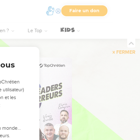
Faire un don
ien ?
Le Top
FERMER
nous
opChrétien
utilisateur)
n et les
:
 du monde…
eurs.