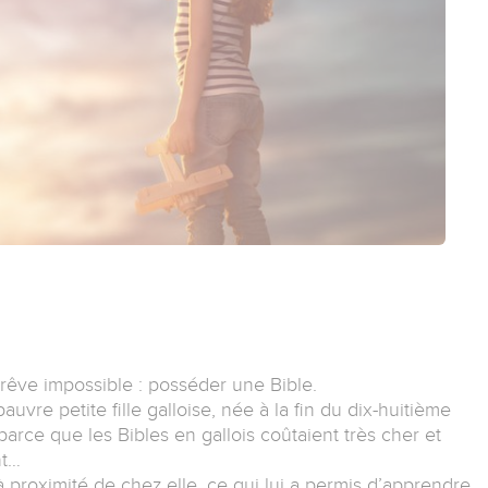
.
rêve impossible : posséder une Bible.
auvre petite fille galloise, née à la fin du dix-huitième
 parce que les Bibles en gallois coûtaient très cher et
nt…
à proximité de chez elle, ce qui lui a permis d’apprendre