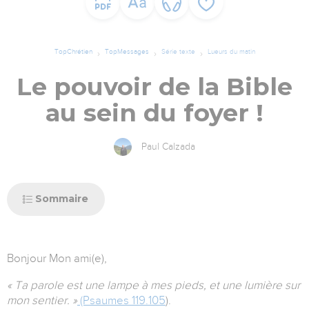
TopChrétien
TopMessages
Série texte
Lueurs du matin
Le pouvoir de la Bible
au sein du foyer !
Paul Calzada
Sommaire
Bonjour Mon ami(e),
« Ta parole est une lampe à mes pieds, et une lumière sur
mon sentier. »
(Psaumes 119.105
).