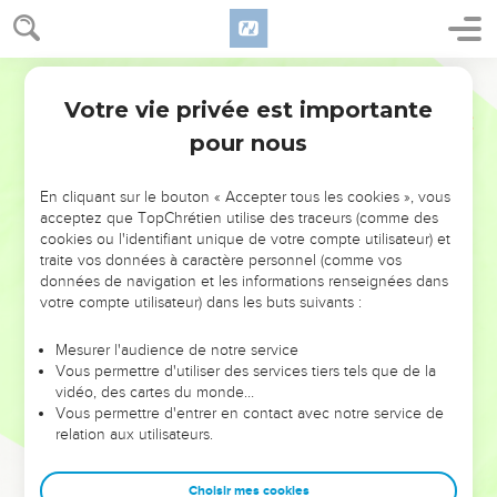
Votre vie privée est importante
pour nous
NE MANQUEZ PAS L’ÉVÉNEMENT
En cliquant sur le bouton « Accepter tous les cookies », vous
DE L’ANNÉE !
acceptez que TopChrétien utilise des traceurs (comme des
cookies ou l'identifiant unique de votre compte utilisateur) et
ET SI LEURS ERREURS POUVAIENT VOUS ÉVITER LES
traite vos données à caractère personnel (comme vos
VOTRES ?
données de navigation et les informations renseignées dans
votre compte utilisateur) dans les buts suivants :
On admire souvent les leaders pour leurs réussites, leur impact,
leur foi ou leur vision. Mais on voit moins les doutes, les erreurs
Mesurer l'audience de notre service
Vous permettre d'utiliser des services tiers tels que de la
et les saisons difficiles qu'ils ont traversés, alors même que ce
vidéo, des cartes du monde…
sont elles qui les ont façonnés.
Vous permettre d'entrer en contact avec notre service de
relation aux utilisateurs.
Dans cette conférence, leaders, entrepreneurs, et responsables
reviennent sur les erreurs marquantes de leur parcours et les
clés pour avancer avec plus de sagesse afin que leurs erreurs
Choisir mes cookies