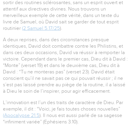
sortir des routines sclérosantes, sans un esprit ouvert et
attentif aux directives divines. Nous trouvons un
merveilleux exemple de cette vérité, dans un texte du
livre de Samuel, où David sait se garder de tout esprit
routinier
(2 Samuel 5.17/25
).
A deux reprises, dans des circonstances presque
identiques, David doit combattre contre les Philistins, et
dans ces deux occasions, David va réussir à remporter la
victoire. Cependant dans le premier cas, Dieu dit à David :
“Monte” (verset 19) et dans le deuxième cas, Dieu dit à
David : “Tu ne monteras pas” (verset 23). David était
conscient qu’il ne savait pas ce qui pouvait réussir ; il ne
s’est pas laissé prendre au piège de la routine, il a laissé
à Dieu le soin de l’inspirer, pour agir efficacement.
L’innovation est l’un des traits de caractère de Dieu. Par
exemple, il dit : “Voici, je fais toutes choses nouvelles”
(Apocalypse 21.5
). Il nous est aussi parlé de sa sagesse
“infiniment variée” (Ephésiens 3.10).