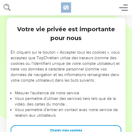
Votre vie privée est importante
pour nous
NE MANQUEZ PAS L’ÉVÉNEMENT
En cliquant sur le bouton « Accepter tous les cookies », vous
DE L’ANNÉE !
acceptez que TopChrétien utilise des traceurs (comme des
cookies ou l'identifiant unique de votre compte utilisateur) et
ET SI LEURS ERREURS POUVAIENT VOUS ÉVITER LES
traite vos données à caractère personnel (comme vos
VOTRES ?
données de navigation et les informations renseignées dans
votre compte utilisateur) dans les buts suivants :
On admire souvent les leaders pour leurs réussites, leur impact,
leur foi ou leur vision. Mais on voit moins les doutes, les erreurs
Mesurer l'audience de notre service
Vous permettre d'utiliser des services tiers tels que de la
et les saisons difficiles qu'ils ont traversés, alors même que ce
vidéo, des cartes du monde…
sont elles qui les ont façonnés.
Vous permettre d'entrer en contact avec notre service de
relation aux utilisateurs.
Dans cette conférence, leaders, entrepreneurs, et responsables
reviennent sur les erreurs marquantes de leur parcours et les
clés pour avancer avec plus de sagesse afin que leurs erreurs
Choisir mes cookies