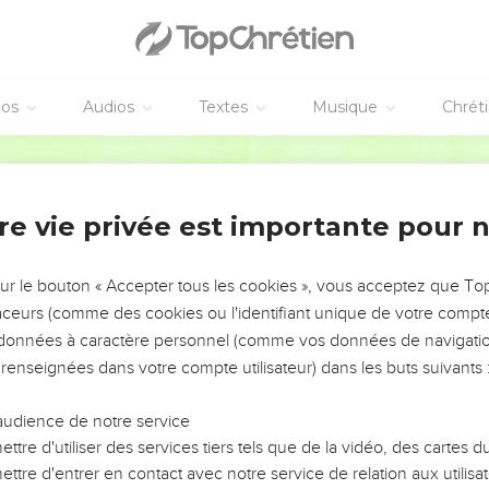
éos
Audios
Textes
Musique
Chrét
re vie privée est importante pour 
NEMENT DE L’ANNÉE !
ÉVITER LES VOTRES ?
sur le bouton « Accepter tous les cookies », vous acceptez que T
traceurs (comme des cookies ou l'identifiant unique de votre compte 
tes, leur impact, leur foi ou leur vision. Mais on voit
s données à caractère personnel (comme vos données de navigatio
fficiles qu'ils ont traversés, alors même que ce sont
 renseignées dans votre compte utilisateur) dans les buts suivants 
audience de notre service
s, et responsables reviennent sur les erreurs
 avancer avec plus de sagesse afin que leurs erreurs
ttre d'utiliser des services tiers tels que de la vidéo, des cartes
un ministère, une équipe, un groupe ou une famille,
ttre d'entrer en contact avec notre service de relation aux utilisat