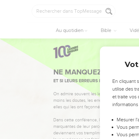
Au quotidien
Bible
Vid
Vot
NE MANQUEZ PAS L’ÉVÉ
ET SI LEURS ERREURS POUVAIENT VOUS 
En cliquant 
utilise des 
On admire souvent les leaders pour leurs réussi
et traite vo
moins les doutes, les erreurs et les saisons di
informations
elles qui les ont façonnés.
Mesurer l'
Dans cette conférence, leaders, entrepreneur
marquantes de leur parcours et les clés pour
Vous perme
deviennent vos tremplins. Que vous guidiez 
Vous perme