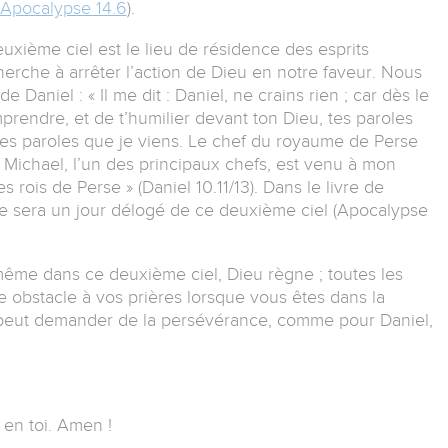
Apocalypse 14.6
).
euxième ciel est le lieu de résidence des esprits
cherche à arrêter l’action de Dieu en notre faveur. Nous
 Daniel : « Il me dit : Daniel, ne crains rien ; car dès le
rendre, et de t’humilier devant ton Dieu, tes paroles
tes paroles que je viens. Le chef du royaume de Perse
i, Michael, l’un des principaux chefs, est venu à mon
 rois de Perse » (Daniel 10.11/13). Dans le livre de
able sera un jour délogé de ce deuxième ciel (Apocalypse
même dans ce deuxième ciel, Dieu règne ; toutes les
 obstacle à vos prières lorsque vous êtes dans la
peut demander de la persévérance, comme pour Daniel,
 en toi. Amen !