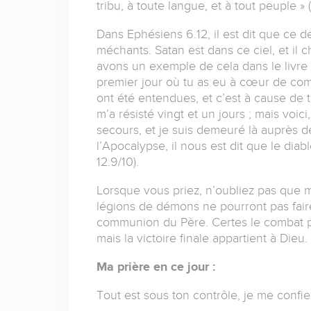
tribu, à toute langue, et à tout peuple » (
Dans Ephésiens 6.12, il est dit que ce d
méchants. Satan est dans ce ciel, et il 
avons un exemple de cela dans le livre de
premier jour où tu as eu à cœur de comp
ont été entendues, et c’est à cause de 
m’a résisté vingt et un jours ; mais voic
secours, et je suis demeuré là auprès des
l’Apocalypse, il nous est dit que le di
12.9/10).
Lorsque vous priez, n’oubliez pas que 
légions de démons ne pourront pas faire
communion du Père. Certes le combat 
mais la victoire finale appartient à Dieu.
Ma prière en ce jour :
Tout est sous ton contrôle, je me confie