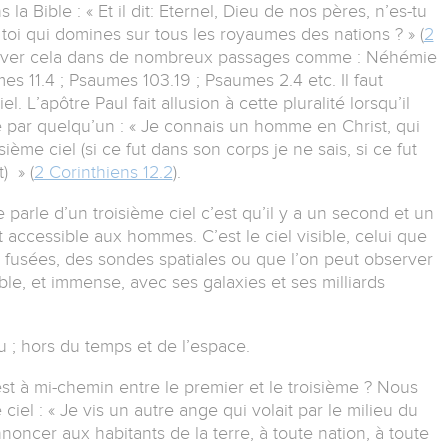
a Bible : « Et il dit: Eternel, Dieu de nos pères, n’es-tu
 toi qui domines sur tous les royaumes des nations ? » (
2
ouver cela dans de nombreux passages comme : Néhémie
s 11.4 ; Psaumes 103.19 ; Psaumes 2.4 etc. Il faut
. L’apôtre Paul fait allusion à cette pluralité lorsqu’il
te par quelqu’un : « Je connais un homme en Christ, qui
isième ciel (si ce fut dans son corps je ne sais, si ce fut
) » (
2 Corinthiens 12.2
).
e parle d’un troisième ciel c’est qu’il y a un second et un
t accessible aux hommes. C’est le ciel visible, celui que
s fusées, des sondes spatiales ou que l’on peut observer
ble, et immense, avec ses galaxies et ses milliards
eu ; hors du temps et de l’espace.
est à mi-chemin entre le premier et le troisième ? Nous
iel : « Je vis un autre ange qui volait par le milieu du
nnoncer aux habitants de la terre, à toute nation, à toute