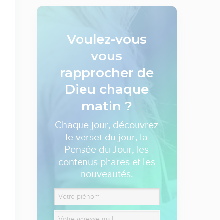
Voulez-vous
vous
rapprocher de
Dieu
chaque
matin ?
Chaque jour, découvrez
le verset du jour, la
Pensée du Jour, les
contenus phares et les
nouveautés.