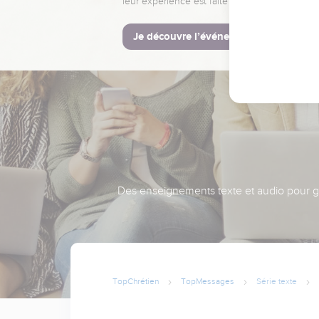
leur expérience est faite pour vous.
Je découvre l’événement
Des enseignements texte et audio pour gra
TopChrétien
TopMessages
Série texte