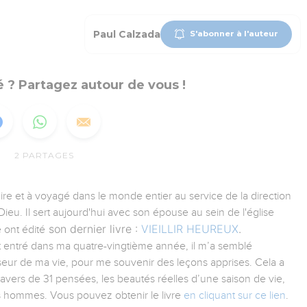
Paul Calzada
S'abonner à l'auteur
 ? Partagez autour de vous !
2
PARTAGES
aire et à voyagé dans le monde entier au service de la direction
ieu. Il sert aujourd'hui avec son épouse au sein de l'église
son dernier livre :
VIEILLIR HEUREUX
.
 ont édité
tant entré dans ma quatre-vingtième année, il m’a semblé
iseur de ma vie, pour me souvenir des leçons apprises. Cela a
ravers de 31 pensées, les beautés réelles d’une saison de vie,
es hommes. Vous pouvez obtenir le livre
en cliquant sur ce lien
.