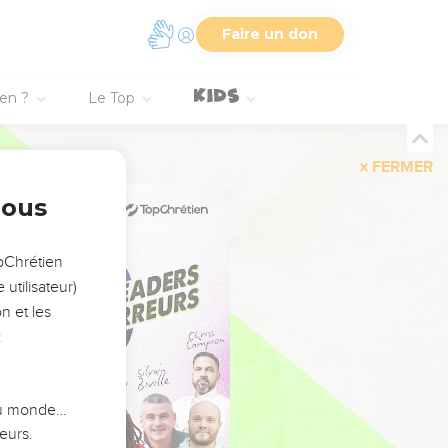
Faire un don
ien ?
Le Top
FERMER
nous
opChrétien
utilisateur)
n et les
:
 du monde…
eurs.