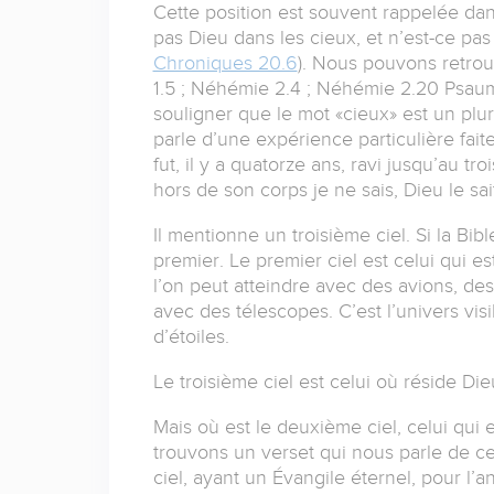
Cette position est souvent rappelée dans l
pas Dieu dans les cieux, et n’est-ce pas
Chroniques 20.6
). Nous pouvons retr
1.5 ; Néhémie 2.4 ; Néhémie 2.20 Psaume
souligner que le mot «cieux» est un pluriel
parle d’une expérience particulière fai
fut, il y a quatorze ans, ravi jusqu’au tro
hors de son corps je ne sais, Dieu le sait
Il mentionne un troisième ciel. Si la Bibl
premier. Le premier ciel est celui qui es
l’on peut atteindre avec des avions, de
avec des télescopes. C’est l’univers visi
d’étoiles.
Le troisième ciel est celui où réside Di
Mais où est le deuxième ciel, celui qui 
trouvons un verset qui nous parle de ce c
ciel, ayant un Évangile éternel, pour l’a