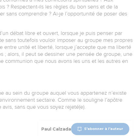
is ? Respectent-ils les règles du bon sens et de la
r sans comprendre ? Ai-je l’opportunité de poser des
n débat libre et ouvert, lorsque je puis penser par
te sans toutefois vouloir imposer au groupe mes propres
e entre unité et liberté, lorsque j’accepte que ma liberté
s ; alors, il peut se dessiner une pensée de groupe, une
me communion que nous avons les uns et les autres en
me au sein du groupe auquel vous appartenez n’existe
 environnement sectaire. Comme le souligne l’apôtre
e avis, sans que vous soyez rejeté(e).
Paul Calzada
S'abonner à l'auteur