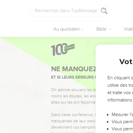
Au quotidien
Bible
Vid
Vot
NE MANQUEZ PAS L’ÉVÉ
ET SI LEURS ERREURS POUVAIENT VOUS 
En cliquant 
utilise des 
On admire souvent les leaders pour leurs réussi
et traite vo
moins les doutes, les erreurs et les saisons di
informations
elles qui les ont façonnés.
Mesurer l'
Dans cette conférence, leaders, entrepreneur
marquantes de leur parcours et les clés pour
Vous perme
deviennent vos tremplins. Que vous guidiez 
Vous perme