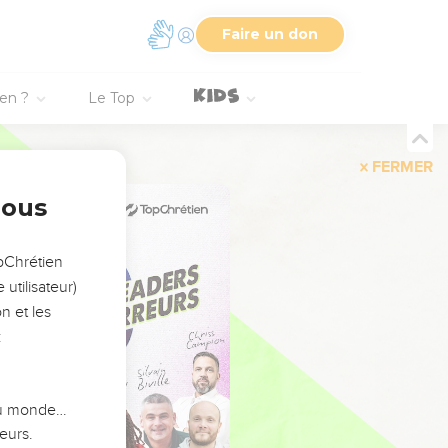
Faire un don
ien ?
Le Top
FERMER
nous
opChrétien
utilisateur)
n et les
:
 du monde…
eurs.