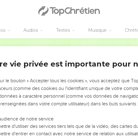
éos
Audios
Textes
Musique
Chrét
re vie privée est importante pour 
NEMENT DE L’ANNÉE !
ÉVITER LES VOTRES ?
sur le bouton « Accepter tous les cookies », vous acceptez que T
traceurs (comme des cookies ou l'identifiant unique de votre compte 
tes, leur impact, leur foi ou leur vision. Mais on voit
s données à caractère personnel (comme vos données de navigatio
fficiles qu'ils ont traversés, alors même que ce sont
 renseignées dans votre compte utilisateur) dans les buts suivants 
audience de notre service
s, et responsables reviennent sur les erreurs
 avancer avec plus de sagesse afin que leurs erreurs
ttre d'utiliser des services tiers tels que de la vidéo, des cartes
un ministère, une équipe, un groupe ou une famille,
ttre d'entrer en contact avec notre service de relation aux utilisat