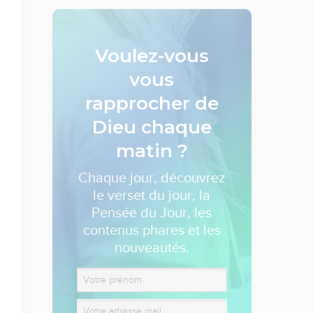
Voulez-vous
vous
rapprocher de
Dieu
chaque
matin ?
Chaque jour, découvrez
le verset du jour, la
Pensée du Jour, les
contenus phares et les
nouveautés.