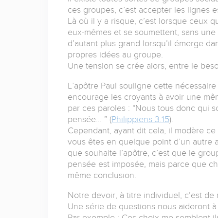
ces groupes, c’est accepter les lignes e
Là où il y a risque, c’est lorsque ceux 
eux-mêmes et se soumettent, sans une s
d’autant plus grand lorsqu’il émerge da
propres idées au groupe.
Une tension se crée alors, entre le besoi
L’apôtre Paul souligne cette nécessaire u
encourage les croyants à avoir une mêm
par ces paroles : “Nous tous donc qui 
pensée… ” (
Philippiens 3.15
).
Cependant, ayant dit cela, il modère ce
vous êtes en quelque point d’un autre av
que souhaite l’apôtre, c’est que le gr
pensée est imposée, mais parce que cha
même conclusion.
Notre devoir, à titre individuel, c’est 
Une série de questions nous aideront à 
Par exemple : Ces choix me semblent-ils