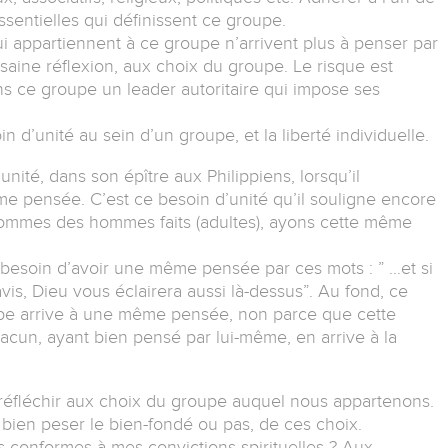
ssentielles qui définissent ce groupe.
qui appartiennent à ce groupe n’arrivent plus à penser par
aine réflexion, aux choix du groupe. Le risque est
ns ce groupe un leader autoritaire qui impose ses
n d’unité au sein d’un groupe, et la liberté individuelle.
nité, dans son épître aux Philippiens, lorsqu’il
e pensée. C’est ce besoin d’unité qu’il souligne encore
sommes des hommes faits (adultes), ayons cette même
 besoin d’avoir une même pensée par ces mots : ” …et si
is, Dieu vous éclairera aussi là-dessus”. Au fond, ce
oupe arrive à une même pensée, non parce que cette
cun, ayant bien pensé par lui-même, en arrive à la
de réfléchir aux choix du groupe auquel nous appartenons.
bien peser le bien-fondé ou pas, de ces choix.
 conformes à mes convictions spirituelles ? Aux