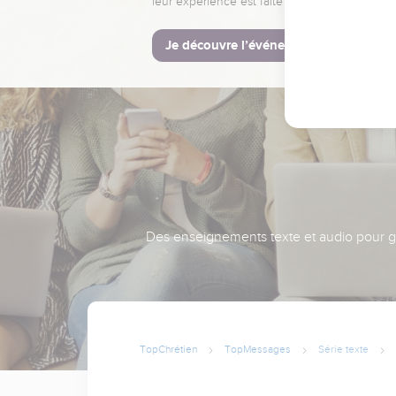
leur expérience est faite pour vous.
Je découvre l’événement
Des enseignements texte et audio pour gra
TopChrétien
TopMessages
Série texte