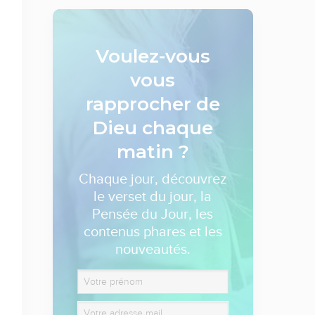
Voulez-vous
vous
rapprocher de
Dieu
chaque
matin ?
Chaque jour, découvrez
le verset du jour, la
Pensée du Jour, les
contenus phares et les
nouveautés.