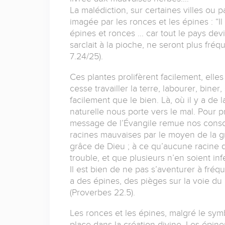
La malédiction, sur certaines villes ou 
imagée par les ronces et les épines : “Il
épines et ronces … car tout le pays dev
sarclait à la pioche, ne seront plus fré
7.24/25).
Ces plantes prolifèrent facilement, elles
cesse travailler la terre, labourer, biner
facilement que le bien. Là, où il y a de
naturelle nous porte vers le mal. Pour p
message de l’Évangile remue nos consci
racines mauvaises par le moyen de la gr
grâce de Dieu ; à ce qu’aucune racine 
trouble, et que plusieurs n’en soient infe
Il est bien de ne pas s’aventurer à fréqu
a des épines, des pièges sur la voie du
(Proverbes 22.5).
Les ronces et les épines, malgré le symb
place dans la création divine. Les épi