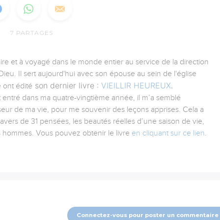
7
PARTAGES
aire et à voyagé dans le monde entier au service de la direction
ieu. Il sert aujourd'hui avec son épouse au sein de l'église
son dernier livre :
VIEILLIR HEUREUX
.
 ont édité
tant entré dans ma quatre-vingtième année, il m’a semblé
iseur de ma vie, pour me souvenir des leçons apprises. Cela a
ravers de 31 pensées, les beautés réelles d’une saison de vie,
es hommes. Vous pouvez obtenir le livre
en cliquant sur ce lien
.
Connectez-vous pour poster un commentaire