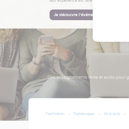
leur expérience est faite pour vous.
Je découvre l’événement
Des enseignements texte et audio pour gra
TopChrétien
TopMessages
Série texte