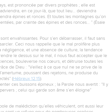
pays, est prononcée par divers prophètes ; elle est
 adviendra, en ce jour-là, que tout lieu… deviendra
iendra épines et ronces. Et toutes les montagnes qu’on
quentées, par crainte des épines et des ronces… ” (Ésaïe
 sont envahissantes. Pour s’en débarrasser, il faut sans
, sarcler. Ceci nous rappelle que le mal prolifère plus
 la négligence, et une absence de culture, la tendance
rendre le dessus sur le mal, il nous faut accepter que le
ences, bouleverse nos cœurs, et détruise toutes les
âce de Dieu : “Veillez à ce que nul ne se prive de la
d’amertume, poussant des rejetons, ne produise du
ctés” (
Hébreux 12.15
).
enter ces buissons épineux ; la Parole nous avertit : “Il y
 pervers ; celui qui garde son âme s’en éloigne”
ole de malédiction qu’elles véhiculent, ont aussi leur
neux sont un refuge pour de nombreuses espèces