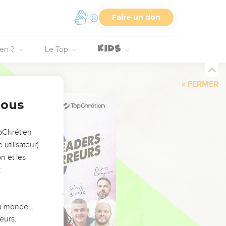
Faire un don
ien ?
Le Top
FERMER
nous
opChrétien
utilisateur)
n et les
:
 du monde…
eurs.