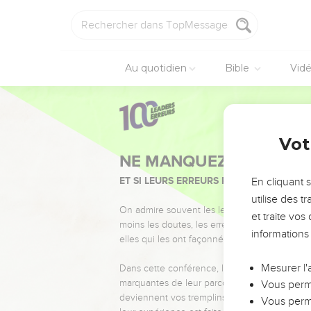
Au quotidien
Bible
Vid
Vot
NE MANQUEZ PAS L’ÉVÉ
ET SI LEURS ERREURS POUVAIENT VOUS 
En cliquant 
utilise des 
On admire souvent les leaders pour leurs réussi
et traite vo
moins les doutes, les erreurs et les saisons di
informations
elles qui les ont façonnés.
Mesurer l'
Dans cette conférence, leaders, entrepreneur
marquantes de leur parcours et les clés pour
Vous perme
deviennent vos tremplins. Que vous guidiez 
Vous perme