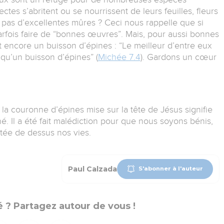
ectes s’abritent ou se nourrissent de leurs feuilles, fleurs
n pas d’excellentes mûres ? Ceci nous rappelle que si
arfois faire de “bonnes œuvres”. Mais, pour aussi bonnes
t encore un buisson d’épines : “Le meilleur d’entre eux
 qu’un buisson d’épines” (
Michée 7.4
). Gardons un cœur
r la couronne d’épines mise sur la tête de Jésus signifie
ché. Il a été fait malédiction pour que nous soyons bénis,
tée de dessus nos vies.
Paul Calzada
S'abonner à l'auteur
 ? Partagez autour de vous !