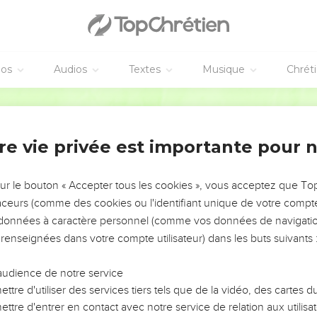
éos
Audios
Textes
Musique
Chrét
re vie privée est importante pour 
NEMENT DE L’ANNÉE !
ÉVITER LES VOTRES ?
sur le bouton « Accepter tous les cookies », vous acceptez que T
traceurs (comme des cookies ou l'identifiant unique de votre compte 
tes, leur impact, leur foi ou leur vision. Mais on voit
s données à caractère personnel (comme vos données de navigatio
fficiles qu'ils ont traversés, alors même que ce sont
 renseignées dans votre compte utilisateur) dans les buts suivants 
audience de notre service
s, et responsables reviennent sur les erreurs
 avancer avec plus de sagesse afin que leurs erreurs
ttre d'utiliser des services tiers tels que de la vidéo, des cartes
un ministère, une équipe, un groupe ou une famille,
ttre d'entrer en contact avec notre service de relation aux utilisat