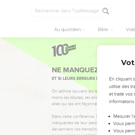
Au quotidien
Bible
Vid
Vot
NE MANQUEZ PAS L’ÉVÉ
ET SI LEURS ERREURS POUVAIENT VOUS 
En cliquant 
utilise des 
On admire souvent les leaders pour leurs réussi
et traite vo
moins les doutes, les erreurs et les saisons di
informations
elles qui les ont façonnés.
Mesurer l'
Dans cette conférence, leaders, entrepreneur
marquantes de leur parcours et les clés pour
Vous perme
deviennent vos tremplins. Que vous guidiez 
Vous perme