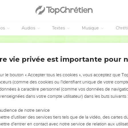
éos
Audios
Textes
Musique
Chrét
re vie privée est importante pour 
NEMENT DE L’ANNÉE !
ÉVITER LES VOTRES ?
sur le bouton « Accepter tous les cookies », vous acceptez que T
traceurs (comme des cookies ou l'identifiant unique de votre compte 
tes, leur impact, leur foi ou leur vision. Mais on voit
s données à caractère personnel (comme vos données de navigatio
fficiles qu'ils ont traversés, alors même que ce sont
 renseignées dans votre compte utilisateur) dans les buts suivants 
audience de notre service
s, et responsables reviennent sur les erreurs
 avancer avec plus de sagesse afin que leurs erreurs
ttre d'utiliser des services tiers tels que de la vidéo, des cartes
un ministère, une équipe, un groupe ou une famille,
ttre d'entrer en contact avec notre service de relation aux utilisat