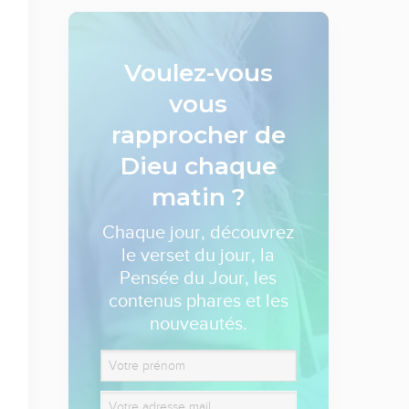
Voulez-vous
vous
rapprocher de
Dieu
chaque
matin ?
Chaque jour, découvrez
le verset du jour, la
Pensée du Jour, les
contenus phares et les
nouveautés.