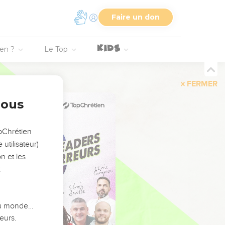
Faire un don
ien ?
Le Top
FERMER
nous
opChrétien
utilisateur)
n et les
:
 du monde…
eurs.