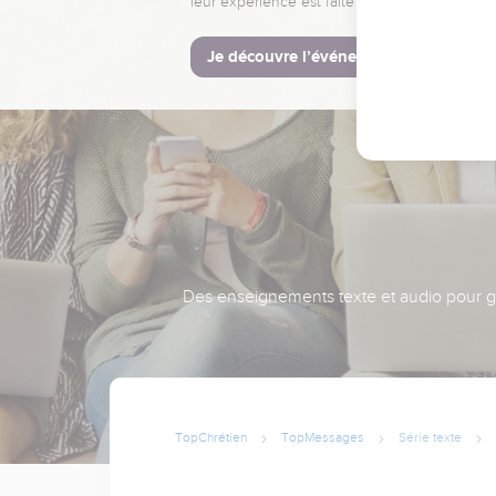
leur expérience est faite pour vous.
Je découvre l’événement
Des enseignements texte et audio pour gra
TopChrétien
TopMessages
Série texte