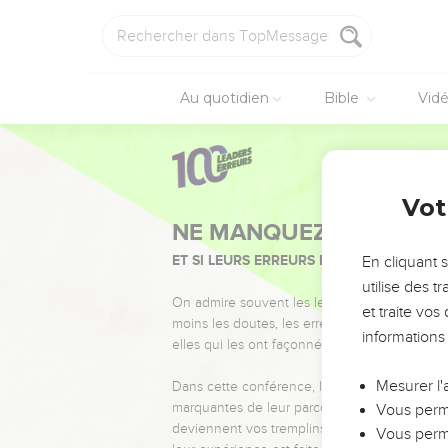
Au quotidien
Bible
Vid
Vot
NE MANQUEZ PAS L’ÉVÉ
ET SI LEURS ERREURS POUVAIENT VOUS 
En cliquant 
utilise des 
On admire souvent les leaders pour leurs réussi
et traite vo
moins les doutes, les erreurs et les saisons di
informations
elles qui les ont façonnés.
Mesurer l'
Dans cette conférence, leaders, entrepreneur
marquantes de leur parcours et les clés pour
Vous perme
deviennent vos tremplins. Que vous guidiez 
Vous perme