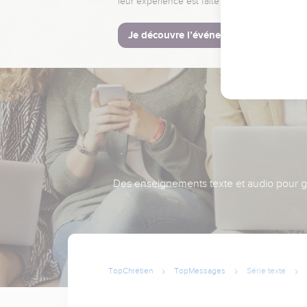
leur expérience est faite pour vous.
Je découvre l’événement
Des enseignements texte et audio pour gra
TopChrétien
TopMessages
Série texte