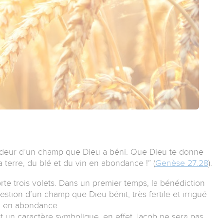
’odeur d’un champ que Dieu a béni. Que Dieu te donne
la terre, du blé et du vin en abondance !” (
Genèse 27.28
).
te trois volets. Dans un premier temps, la bénédiction
uestion d’un champ que Dieu bénit, très fertile et irrigué
in en abondance.
êt un caractère symbolique, en effet Jacob ne sera pas