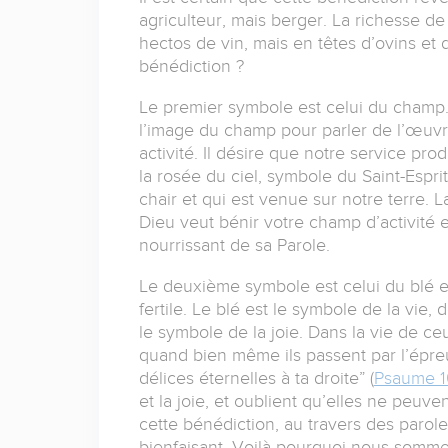
agriculteur, mais berger. La richesse 
hectos de vin, mais en têtes d’ovins et
bénédiction ?
Le premier symbole est celui du champ. C
l’image du champ pour parler de l’œuvre
activité. Il désire que notre service pr
la rosée du ciel, symbole du Saint-Esprit
chair et qui est venue sur notre terre.
Dieu veut bénir votre champ d’activité 
nourrissant de sa Parole.
Le deuxième symbole est celui du blé et 
fertile. Le blé est le symbole de la vie, 
le symbole de la joie. Dans la vie de ceu
quand bien même ils passent par l’épreuv
délices éternelles à ta droite” (
Psaume 16
et la joie, et oublient qu’elles ne peuv
cette bénédiction, au travers des parol
bienfaisant. Voilà pourquoi nous somme