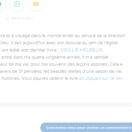
42
PARTAGES
aire et à voyagé dans le monde entier au service de la direction
ieu. Il sert aujourd'hui avec son épouse au sein de l'église
son dernier livre :
VIEILLIR HEUREUX
.
 ont édité
tant entré dans ma quatre-vingtième année, il m’a semblé
iseur de ma vie, pour me souvenir des leçons apprises. Cela a
ravers de 31 pensées, les beautés réelles d’une saison de vie,
es hommes. Vous pouvez obtenir le livre
en cliquant sur ce lien
.
Connectez-vous pour poster un commentaire