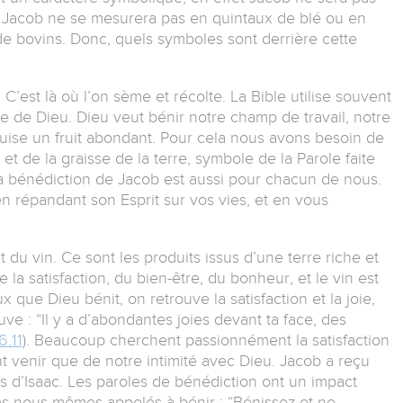
de Jacob ne se mesurera pas en quintaux de blé ou en
 de bovins. Donc, quels symboles sont derrière cette
’est là où l’on sème et récolte. La Bible utilise souvent
 de Dieu. Dieu veut bénir notre champ de travail, notre
oduise un fruit abondant. Pour cela nous avons besoin de
 et de la graisse de la terre, symbole de la Parole faite
 La bénédiction de Jacob est aussi pour chacun de nous.
en répandant son Esprit sur vos vies, et en vous
du vin. Ce sont les produits issus d’une terre riche et
de la satisfaction, du bien-être, du bonheur, et le vin est
x que Dieu bénit, on retrouve la satisfaction et la joie,
e : “Il y a d’abondantes joies devant ta face, des
.11
). Beaucoup cherchent passionnément la satisfaction
ent venir que de notre intimité avec Dieu. Jacob a reçu
es d’Isaac. Les paroles de bénédiction ont un impact
s nous-mêmes appelés à bénir : “Bénissez et ne