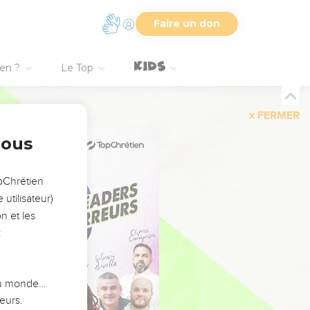
Faire un don
ien ?
Le Top
FERMER
nous
opChrétien
utilisateur)
n et les
:
 du monde…
eurs.