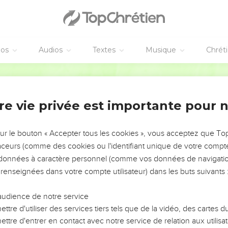
éos
Audios
Textes
Musique
Chrét
re vie privée est importante pour 
NEMENT DE L’ANNÉE !
ÉVITER LES VOTRES ?
sur le bouton « Accepter tous les cookies », vous acceptez que T
traceurs (comme des cookies ou l'identifiant unique de votre compte 
tes, leur impact, leur foi ou leur vision. Mais on voit
s données à caractère personnel (comme vos données de navigatio
fficiles qu'ils ont traversés, alors même que ce sont
 renseignées dans votre compte utilisateur) dans les buts suivants 
audience de notre service
s, et responsables reviennent sur les erreurs
 avancer avec plus de sagesse afin que leurs erreurs
ttre d'utiliser des services tiers tels que de la vidéo, des cartes
un ministère, une équipe, un groupe ou une famille,
ttre d'entrer en contact avec notre service de relation aux utilisat