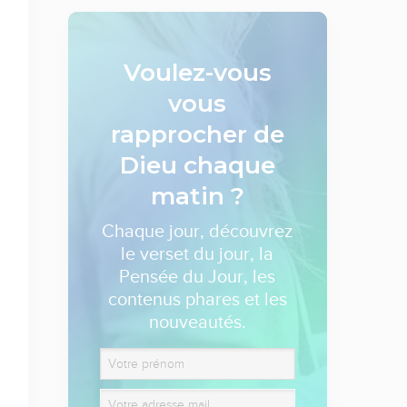
Voulez-vous
vous
rapprocher de
Dieu
chaque
matin ?
Chaque jour, découvrez
le verset du jour, la
Pensée du Jour, les
contenus phares et les
nouveautés.