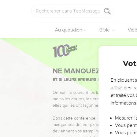
Au quotidien
Bible
Vid
Vot
NE MANQUEZ PAS L’ÉVÉ
ET SI LEURS ERREURS POUVAIENT VOUS 
En cliquant 
utilise des 
On admire souvent les leaders pour leurs réussi
et traite vo
moins les doutes, les erreurs et les saisons di
informations
elles qui les ont façonnés.
Mesurer l'
Dans cette conférence, leaders, entrepreneur
marquantes de leur parcours et les clés pour
Vous perme
deviennent vos tremplins. Que vous guidiez 
Vous perme