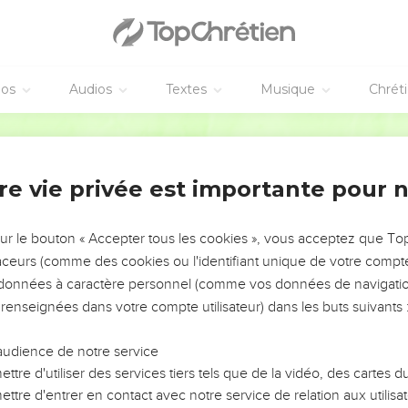
éos
Audios
Textes
Musique
Chrét
re vie privée est importante pour 
NEMENT DE L’ANNÉE !
ÉVITER LES VOTRES ?
sur le bouton « Accepter tous les cookies », vous acceptez que T
traceurs (comme des cookies ou l'identifiant unique de votre compte 
tes, leur impact, leur foi ou leur vision. Mais on voit
s données à caractère personnel (comme vos données de navigatio
fficiles qu'ils ont traversés, alors même que ce sont
 renseignées dans votre compte utilisateur) dans les buts suivants 
audience de notre service
s, et responsables reviennent sur les erreurs
 avancer avec plus de sagesse afin que leurs erreurs
ttre d'utiliser des services tiers tels que de la vidéo, des cartes
un ministère, une équipe, un groupe ou une famille,
ttre d'entrer en contact avec notre service de relation aux utilisat