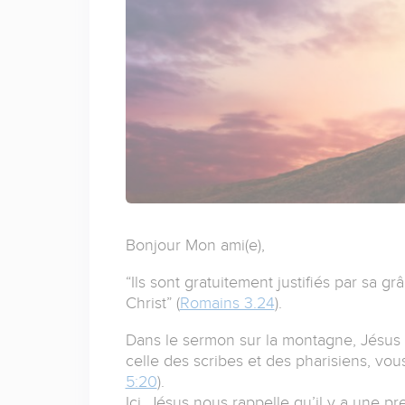
Bonjour Mon ami(e),
“Ils sont gratuitement justifiés par sa 
Christ” (
Romains 3.24
).
Dans le sermon sur la montagne, Jésus dé
celle des scribes et des pharisiens, vou
5:20
).
Ici, Jésus nous rappelle qu’il y a une pr