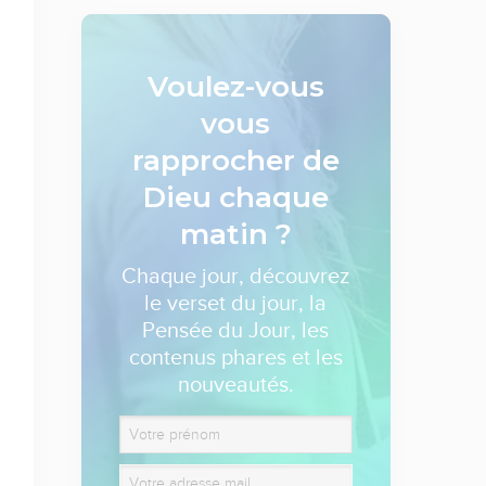
Voulez-vous
vous
rapprocher de
Dieu
chaque
matin ?
Chaque jour, découvrez
le verset du jour, la
Pensée du Jour, les
contenus phares et les
nouveautés.