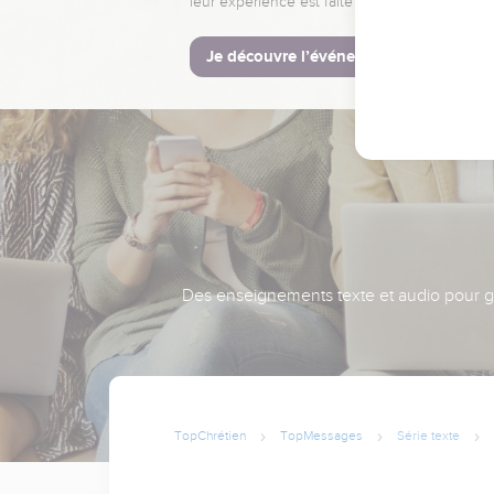
leur expérience est faite pour vous.
Je découvre l’événement
Des enseignements texte et audio pour gra
TopChrétien
TopMessages
Série texte