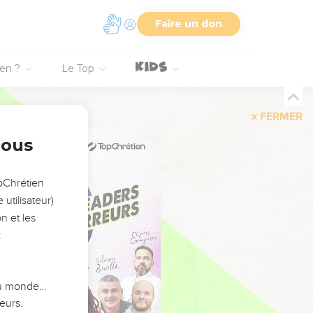
Faire un don
ien ?
Le Top
FERMER
nous
opChrétien
utilisateur)
n et les
:
 du monde…
eurs.