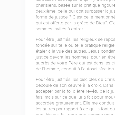
pharisiens, basée sur la pratique rigoureu
deuxième, celle qui doit surpasser la j
forme de justice ? C’est celle mentionné
qui est offerte par la grâce de Dieu”. C
sommes invités à entrer.
Pour être justifiés, les religieux se rep
fondée sur telle ou telle pratique relig
étaler à la vue des autres. Jésus conda
justice devant les hommes, pour en êtr
auprès de votre Père qui est dans les ci
de l’homme, conduit à l’autosatisfaction 
Pour être justifiés, les disciples de Chri
découle de son œuvre à la croix. Dans ce
accepter par la foi d’être revêtu de la j
fais, mais sur ce que lui a fait pour moi
accordée gratuitement. Elle me conduit à
les autres par rapport à ce qu’ils font 
que Jésus a fait pour eux, comme pour 