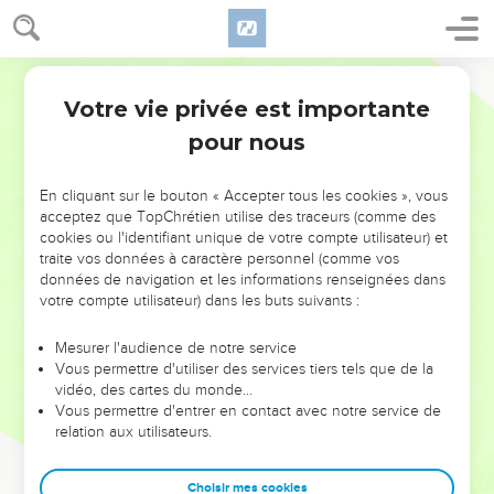
Votre vie privée est importante
pour nous
NE MANQUEZ PAS L’ÉVÉNEMENT
En cliquant sur le bouton « Accepter tous les cookies », vous
DE L’ANNÉE !
acceptez que TopChrétien utilise des traceurs (comme des
cookies ou l'identifiant unique de votre compte utilisateur) et
ET SI LEURS ERREURS POUVAIENT VOUS ÉVITER LES
traite vos données à caractère personnel (comme vos
VOTRES ?
données de navigation et les informations renseignées dans
votre compte utilisateur) dans les buts suivants :
On admire souvent les leaders pour leurs réussites, leur impact,
leur foi ou leur vision. Mais on voit moins les doutes, les erreurs
Mesurer l'audience de notre service
Vous permettre d'utiliser des services tiers tels que de la
et les saisons difficiles qu'ils ont traversés, alors même que ce
vidéo, des cartes du monde…
sont elles qui les ont façonnés.
Vous permettre d'entrer en contact avec notre service de
relation aux utilisateurs.
Dans cette conférence, leaders, entrepreneurs, et responsables
reviennent sur les erreurs marquantes de leur parcours et les
clés pour avancer avec plus de sagesse afin que leurs erreurs
Choisir mes cookies