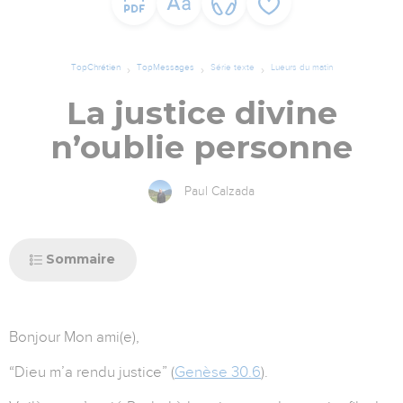
TopChrétien
TopMessages
Série texte
Lueurs du matin
La justice divine
n’oublie personne
Paul Calzada
Sommaire
Bonjour Mon ami(e),
“Dieu m’a rendu justice” (
Genèse 30.6
).